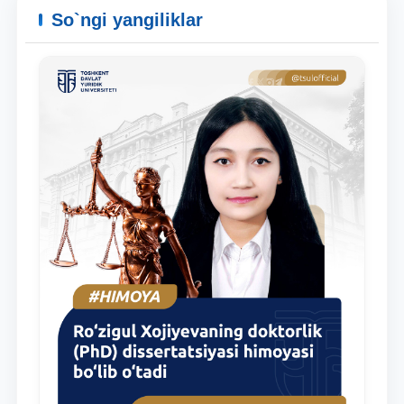
Pochta
So`ngi yangiliklar
yuborish