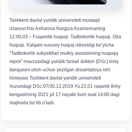
1. Hujjatlar (bakalavr) (5)
2. Hujjatlar (magistr) (4)
3. Suhbat (bakalavr) (8)
4. Suhbat (magistr) (5)
Toshkent davlat yuridik universiteti mustaqil
5. To'lov-kontrakt (2)
6. Elektron ariza (16)
izlanuvchisi Ashurova Nargiza Azamovnaning
12.00.03 – Fuqarolik huquqi. Tadbirkorlik huquqi. Oila
7. Call-center (4)
8. Bakalavriat kvotasi (3)
huquqi. Xalqaro xususiy huquq ixtisosligi bo’yicha
9. Magistratura kvotasi (4)
✉️ Adminga yozish
“Tadbirkorlik subyektlari mulkiy asoslarining huquqiy
rejimi” mavzusidagi yuridik fanlari doktori (DSc) ilmiy
darajasini olish uchun yozilgan dissertatsiya ishi
himoyasi Toshkent davlat yuridik universiteti
huzuridagi DSc.07/30.12.2019.Yu.22.01 raqamli Ilmiy
kengashning 2021 yil 17 noyabr kuni soat 14:00 dagi
Ism va familiyangiz
majlisida boʼlib oʼtadi.
Telefon raqamingiz