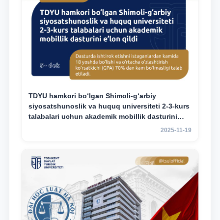
TDYU hamkori bo‘lgan Shimoli-g‘arbiy
siyosatshunoslik va huquq universiteti 2-3-kurs
talabalari uchun akademik mobillik dasturini
e’lon qildi
2025-11-19