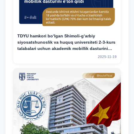
TDYU hamkori bo‘lgan Shimoli-g‘arbiy
siyosatshunoslik va huquq universiteti 2-3-kurs
talabalari uchun akademik mobillik dasturini
e’lon qildi
2025-11-19