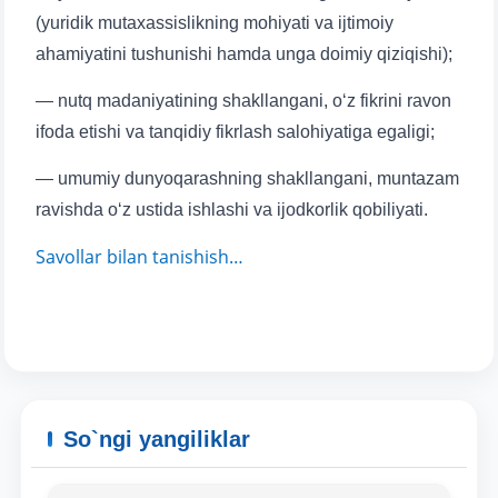
(yuridik mutaxassislikning mohiyati va ijtimoiy
Telefon raqamingiz
ahamiyatini tushunishi hamda unga doimiy qiziqishi);
— nutq madaniyatining shakllangani, o‘z fikrini ravon
Pochta
ifoda etishi va tanqidiy fikrlash salohiyatiga egaligi;
yuborish
— umumiy dunyoqarashning shakllangani, muntazam
ravishda o‘z ustida ishlashi va ijodkorlik qobiliyati.
Savollar bilan tanishish…
So`ngi yangiliklar