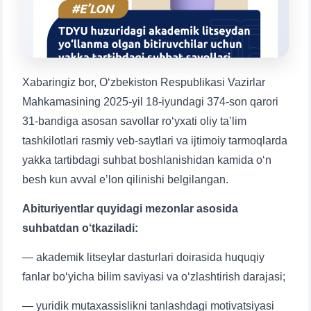
1. Hujjatlar (bakalavr) (5)
2. Hujjatlar (magistr) (4)
3. Suhbat (bakalavr) (8)
4. Suhbat (magistr) (5)
5. To'lov-kontrakt (2)
6. Elektron ariza (16)
Xabaringiz bor, O‘zbekiston Respublikasi Vazirlar
7. Call-center (4)
8. Bakalavriat kvotasi (3)
Mahkamasining 2025-yil 18-iyundagi 374-son qarori
9. Magistratura kvotasi (4)
✉️ Adminga yozish
31-bandiga asosan savollar ro‘yxati oliy ta’lim
tashkilotlari rasmiy veb-saytlari va ijtimoiy tarmoqlarda
yakka tartibdagi suhbat boshlanishidan kamida o‘n
besh kun avval e’lon qilinishi belgilangan.
Abituriyentlar quyidagi mezonlar asosida
suhbatdan o‘tkaziladi:
— akademik litseylar dasturlari doirasida huquqiy
fanlar bo‘yicha bilim saviyasi va o‘zlashtirish darajasi;
Ism va familiyangiz
— yuridik mutaxassislikni tanlashdagi motivatsiyasi