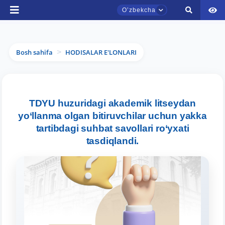
Oʼzbekcha
Bosh sahifa
HODISALAR E'LONLARI
>
TDYU qabul murojaatlari chati
TDYU huzuridagi akademik litseydan
Onlayn
yo‘llanma olgan bitiruvchilar uchun yakka
tartibdagi suhbat savollari ro‘yxati
Assalomu alaykum! TDYU qabul murojaatlari
tasdiqlandi.
chatiga xush kelibsiz.
Qabul bo'yicha murojaatlaringizni ushbu
chatda qoldiring.
Mavzuni tanlang — keyin shu mavzudagi aniq
savollar chiqadi: