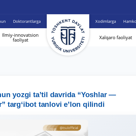
hun
Doktorantlarga
Xodimlarga
Hamkor
Ilmiy-innovatsion
Xalqaro faoliyat
faoliyat
un yozgi ta’til davrida “Yoshlar —
targ‘ibot tanlovi e’lon qilindi