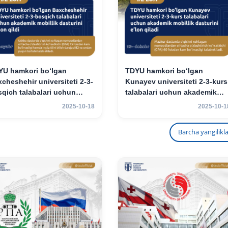
YU hamkori bo‘lgan
TDYU hamkori bo‘lgan
cheshehir universiteti 2-3-
Kunayev universiteti 2-3-kurs
qich talabalari uchun
talabalari uchun akademik
demik mobillik dasturini
mobillik dasturini e’lon qiladi
2025-10-18
2025-10-1
on qildi
Barcha yangilikl