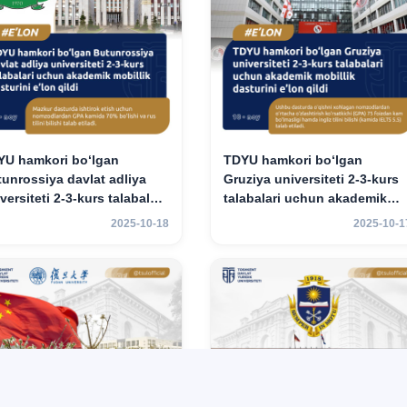
YU hamkori bo‘lgan
TDYU hamkori bo‘lgan
unrossiya davlat adliya
Gruziya universiteti 2-3-kurs
versiteti 2-3-kurs talabalari
talabalari uchun akademik
hun akademik mobillik
mobillik dasturini e’lon qildi
2025-10-18
2025-10-1
turini e’lon qildi