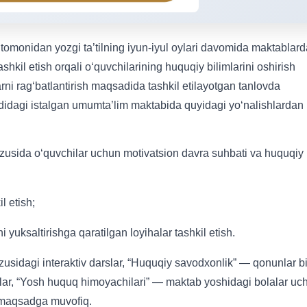
ri tomonidan yozgi ta’tilning iyun-iyul oylari davomida maktablar
ashkil etish orqali o‘quvchilarining huquqiy bilimlarini oshirish
arni rag‘batlantirish maqsadida tashkil etilayotgan tanlovda
udidagi istalgan umumta’lim maktabida quyidagi yo‘nalishlardan
sida o‘quvchilar uchun motivatsion davra suhbati va huquqiy
l etish;
ni yuksaltirishga qaratilgan loyihalar tashkil etish.
usidagi interaktiv darslar, “Huquqiy savodxonlik” — qonunlar b
tlar, “Yosh huquq himoyachilari” — maktab yoshidagi bolalar uc
 maqsadga muvofiq.