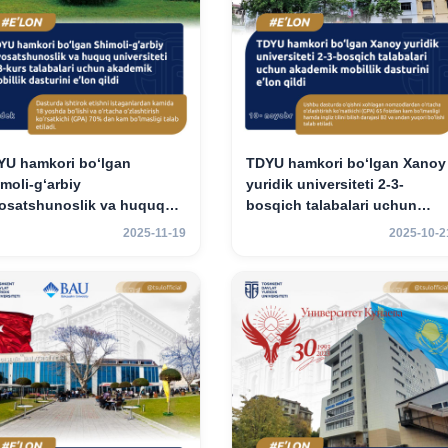
YU hamkori bo‘lgan
TDYU hamkori bo‘lgan Xanoy
moli-g‘arbiy
yuridik universiteti 2-3-
yosatshunoslik va huquq
bosqich talabalari uchun
versiteti 2-3-kurs talabalari
akademik mobillik dasturini
2025-11-19
2025-10-2
hun akademik mobillik
e’lon qildi
turini e’lon qildi