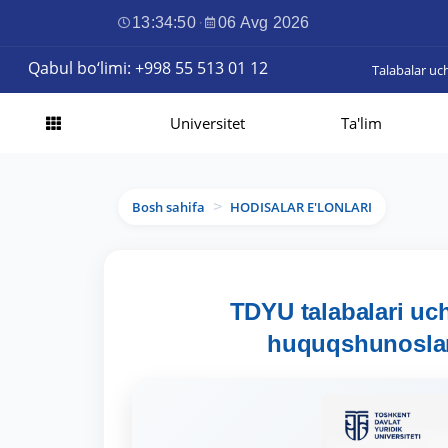
13:34:51
·
06 Avg 2026
Qabul bo‘limi: +998 55 513 01 12
Talabalar uc
Universitet
Ta'lim
Bosh sahifa
HODISALAR E'LONLARI
>
TDYU talabalari uch
huquqshunoslar” 