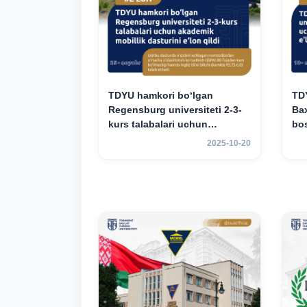
TDYU hamkori bo‘lgan
TD
Regensburg universiteti 2-3-
Bax
kurs talabalari uchun
bos
akademik mobillik dasturini
aka
2025-10-20
e’lon qildi
e’l