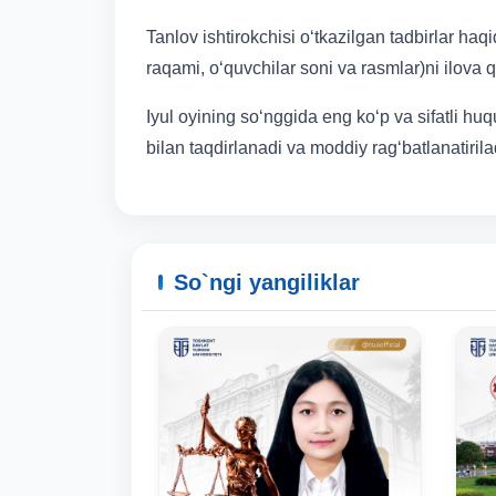
Tanlov ishtirokchisi o‘tkazilgan tadbirlar h
raqami, o‘quvchilar soni va rasmlar)ni ilo
Iyul oyining so‘nggida eng ko‘p va sifatli huquq
bilan taqdirlanadi va moddiy rag‘batlanatirila
So`ngi yangiliklar