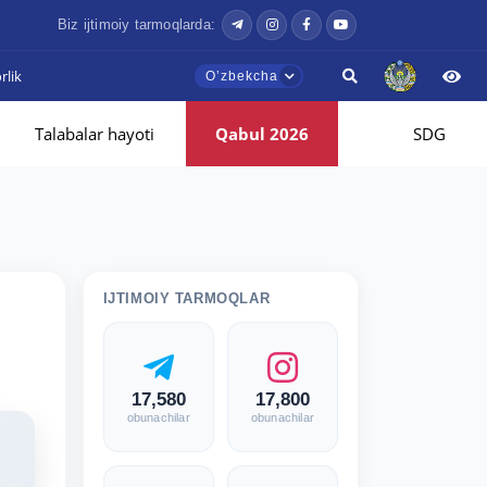
Biz ijtimoiy tarmoqlarda:
lik
Oʼzbekcha
Talabalar hayoti
Qabul 2026
SDG
IJTIMOIY TARMOQLAR
17,580
17,800
obunachilar
obunachilar