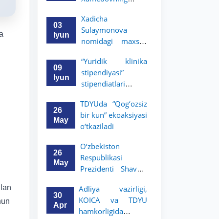
hayot yo‘li — ilm-
Xadicha
fanga, vatanga va
03
Sulaymonova
yosh avlod
da
Iyun
nomidagi maxsus
tarbiyasiga
stipendiyaning
sodiqlikning oliy
“Yuridik klinika
2026/2027-o‘quv
namunasidir”.
09
stipendiyasi”
yili g‘oliblari
Iyun
stipendiatlari
aniqlandi
aniqlandi
TDYUda “Qog‘ozsiz
26
bir kun” ekoaksiyasi
May
o‘tkaziladi
O‘zbekiston
26
Respublikasi
May
Prezidenti Shavkat
Mirziyoyevning
ilan
Adliya vazirligi,
Oliy Majlis va
30
KOICA va TDYU
hun
O‘zbekiston xalqiga
Apr
hamkorligida
Murojaatnomasida