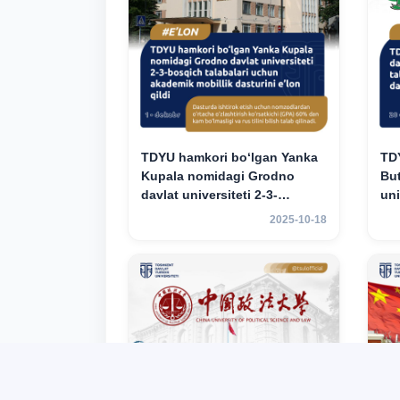
TDYU hamkori bo‘lgan Yanka
TD
Kupala nomidagi Grodno
But
davlat universiteti 2-3-
uni
bosqich talabalari uchun
uc
2025-10-18
akademik mobillik dasturini
das
e’lon qildi