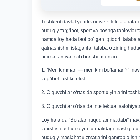
Toshkent davlat yuridik universiteti talabala
huquqiy targ‘ibot, sport va boshqa tanlovlar t
hamda loyihada faol bo‘lgan iqtidorli talabal
qatnashishni istaganlar talaba o‘zining hud
birirda faoliyat olib borishi mumkin:
1. “Men kimman — men kim bo‘laman?” mavzu
targ‘ibot tashkil etish;
2. O‘quvchilar o‘rtasida sport o‘yinlarini tashki
3. O‘quvchilar o‘rtasida intellektual salohiyat
Loyihalarda “Bolalar huquqlari maktabi” mavz
tanishish uchun o‘yin formatidagi mashg‘ulo
huquqiy maslahat xizmatlarini qamrab olish