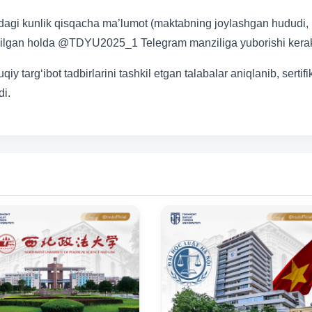
aqidagi kunlik qisqacha ma’lumot (maktabning joylashgan hududi,
va qilgan holda @TDYU2025_1 Telegram manziliga yuborishi kera
iy targ‘ibot tadbirlarini tashkil etgan talabalar aniqlanib, sertifi
di.