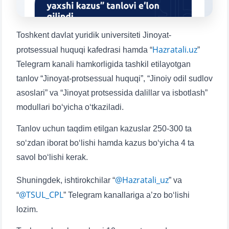
1. Hujjatlar (bakalavr) (5)
2. Hujjatlar (magistr) (4)
3. Suhbat (bakalavr) (8)
4. Suhbat (magistr) (5)
Toshkent davlat yuridik universiteti Jinoyat-
Hazratali.uz
5. To'lov-kontrakt (2)
6. Elektron ariza (16)
protsessual huquqi kafedrasi hamda “
”
Telegram kanali hamkorligida tashkil etilayotgan
7. Call-center (4)
8. Bakalavriat kvotasi (3)
tanlov “Jinoyat-protsessual huquqi”, “Jinoiy odil sudlov
9. Magistratura kvotasi (4)
✉️ Adminga yozish
asoslari” va “Jinoyat protsessida dalillar va isbotlash”
modullari bo‘yicha o‘tkaziladi.
Tanlov uchun taqdim etilgan kazuslar 250-300 ta
so‘zdan iborat bo‘lishi hamda kazus bo‘yicha 4 ta
savol bo‘lishi kerak.
@Hazratali_uz
Shuningdek, ishtirokchilar “
” va
@TSUL_CPL
“
” Telegram kanallariga a’zo bo‘lishi
Ism va familiyangiz
lozim.