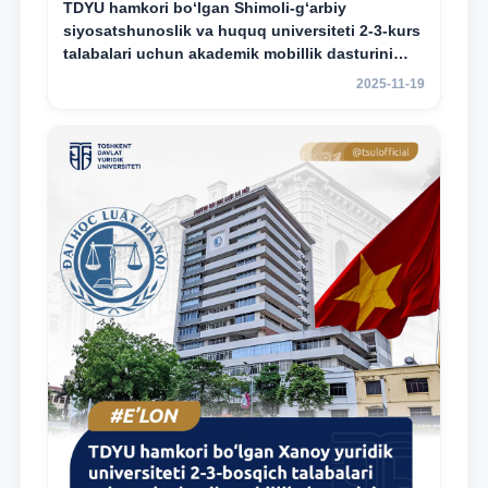
TDYU hamkori bo‘lgan Shimoli-g‘arbiy
siyosatshunoslik va huquq universiteti 2-3-kurs
talabalari uchun akademik mobillik dasturini
e’lon qildi
2025-11-19