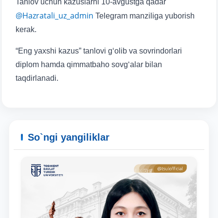
Tanlov uchun kazuslarni 10-avgustga qadar
Telefon raqamingiz
@Hazratali_uz_admin
Telegram manziliga yuborish
kerak.
Pochta
“Eng yaxshi kazus” tanlovi g‘olib va sovrindorlari
yuborish
diplom hamda qimmatbaho sovg‘alar bilan
taqdirlanadi.
So`ngi yangiliklar