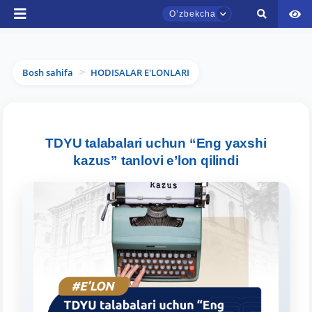
Oʼzbekcha
Bosh sahifa
HODISALAR E'LONLARI
>
TDYU qabul murojaatlari chati
TDYU talabalari uchun “Eng yaxshi
Onlayn
kazus” tanlovi e’lon qilindi
Assalomu alaykum! TDYU qabul murojaatlari
chatiga xush kelibsiz.
Qabul bo'yicha murojaatlaringizni ushbu
chatda qoldiring.
Mavzuni tanlang — keyin shu mavzudagi aniq
savollar chiqadi: