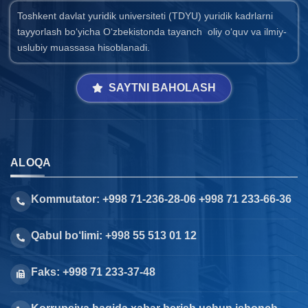
Toshkent davlat yuridik universiteti (TDYU) yuridik kadrlarni
tayyorlash bo‘yicha O‘zbekistonda tayanch oliy o‘quv va ilmiy-
uslubiy muassasa hisoblanadi.
SAYTNI BAHOLASH
ALOQA
Kommutator: +998 71-236-28-06 +998 71 233-66-36
Qabul bo‘limi: +998 55 513 01 12
Faks: +998 71 233-37-48