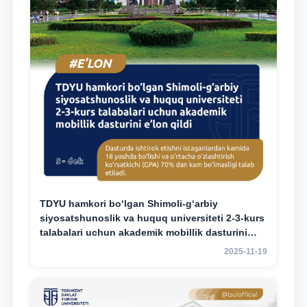
TDYU hamkori bo‘lgan Shimoli-g‘arbiy
siyosatshunoslik va huquq universiteti 2-3-kurs
talabalari uchun akademik mobillik dasturini
e’lon qildi
2025-11-19