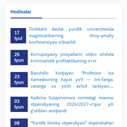
Hodisalar
Toshkent davlat yuridik universitetida
17
magistrantlarning ilmiy-amaliy
Iyul
konferensiyasi o‘tkazildi
Korrupsiyaviy jinoyatlarni oldini olishda
25
Iyun
kriminalistik profilaktikaning oʻrni
Baxshillo Xodjayev: “Professor Isa
23
Xamedovning hayot yo‘li — ilm-fanga,
Iyun
vatanga va yosh avlod tarbiyasiga
sodiqlikning oliy namunasidir”.
Xadicha Sulaymonova nomidagi maxsus
03
stipendiyaning 2026/2027-o‘quv yili
Iyun
g‘oliblari aniqlandi
“Yuridik klinika stipendiyasi” stipendiatlari
09