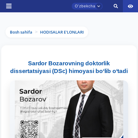
Oʼzbekcha
Bosh sahifa
HODISALAR E'LONLARI
>
TDYU qabul murojaatlari chati
Sardor Bozarovning doktorlik
Onlayn
dissertatsiyasi (DSc) himoyasi bo‘lib o‘tadi
Assalomu alaykum! TDYU qabul murojaatlari
chatiga xush kelibsiz.
Qabul bo'yicha murojaatlaringizni ushbu
chatda qoldiring.
Mavzuni tanlang — keyin shu mavzudagi aniq
savollar chiqadi: