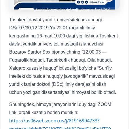
1. Hujjatlar (bakalavr) (5)
2. Hujjatlar (magistr) (4)
3. Suhbat (bakalavr) (8)
4. Suhbat (magistr) (5)
Toshkent davlat yuridik universiteti huzuridagi
5. To'lov-kontrakt (2)
6. Elektron ariza (16)
DSc.07/30.12.2019.Yu.22.01 raqamli Ilmiy
kengashning 16-mart 10:00 dagi yig‘ilishida Toshkent
7. Call-center (4)
8. Bakalavriat kvotasi (3)
davlat yuridik universiteti mustaqil izlanuvchisi
9. Magistratura kvotasi (4)
✉️ Adminga yozish
Bozarov Sardor Soxibjonovichning “12.00.03 —
Fuqarolik huquqi. Tadbirkorlik huquqi. Oila huquqi.
Xalqaro xususiy huquq” ixtisosligi bo‘yicha “Sun’iy
intellekt doirasida huquqiy javobgarlik” mavzusidagi
yuridik fanlar doktori (DSc) ilmiy darajasini olish
uchun yozilgan dissertatsiyasi himoyasi bo‘lib o‘tadi.
Shuningdek, himoya jarayonlarini quyidagi ZOOM
Ism va familiyangiz
linki orqali kuzatib borish mumkin:
https://us06web.zoom.us/j/81916904733?
Telefon raqamingiz