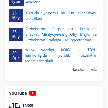
Iyun
aniqlandi
TDYUda “Qog‘ozsiz bir kun” ekoaksiyasi
26
May
o‘tkaziladi
O‘zbekiston Respublikasi Prezidenti
26
Shavkat Mirziyoyevning Oliy Majlis va
May
O‘zbekiston xalqiga Murojaatnomasida
belgilangan vazifalar mazmun-mohiyatini
Adliya vazirligi, KOICA va TDYU
keng jamoatchilikka yetkazish bo‘yicha
30
hamkorligida yuridik xizmatlar
media-reja ijrosi yuzasidan qilingan ishlar
Apr
raqamlashtiriladi
dayjesti
Barcha e'lonlar
YouTube
14,000