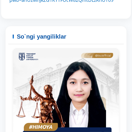
pwd=anUzMnJkZG1KYTFUcW82QmtDLzRnUT09
Pochta
yuborish
So`ngi yangiliklar