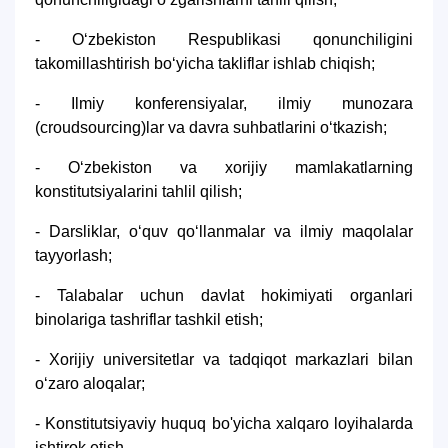
- O‘zbekiston Respublikasi qonunchiligini
takomillashtirish bo‘yicha takliflar ishlab chiqish;
- Ilmiy konferensiyalar, ilmiy munozara
(croudsourcing)lar va davra suhbatlarini o‘tkazish;
- O‘zbekiston va xorijiy mamlakatlarning
konstitutsiyalarini tahlil qilish;
- Darsliklar, o‘quv qo‘llanmalar va ilmiy maqolalar
tayyorlash;
- Talabalar uchun davlat hokimiyati organlari
binolariga tashriflar tashkil etish;
- Xorijiy universitetlar va tadqiqot markazlari bilan
o‘zaro aloqalar;
- Konstitutsiyaviy huquq bo'yicha xalqaro loyihalarda
ishtirok etish.