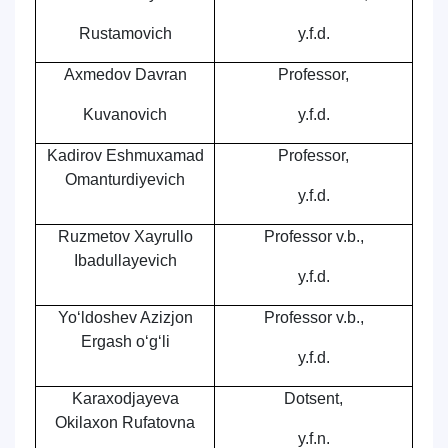
Rustamovich
y.f.d.
Axmedov Davran
Professor,
Kuvanovich
y.f.d.
Kadirov Eshmuxamad
Professor,
Omanturdiyevich
y.f.d.
Ruzmetov Xayrullo
Professor v.b.,
Ibadullayevich
y.f.d.
Yo‘ldoshev Azizjon
Professor v.b.,
Ergash o‘g‘li
y.f.d.
Karaxodjayeva
Dotsent,
Okilaxon Rufatovna
y.f.n.