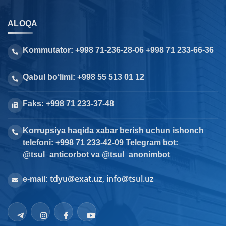
ALOQA
Kommutator: +998 71-236-28-06 +998 71 233-66-36
Qabul bo‘limi: +998 55 513 01 12
Faks: +998 71 233-37-48
Korrupsiya haqida xabar berish uchun ishonch
telefoni: +998 71 233-42-09 Telegram bot:
@tsul_anticorbot va @tsul_anonimbot
tdyu@exat.uz, info@tsul.uz
e-mail: