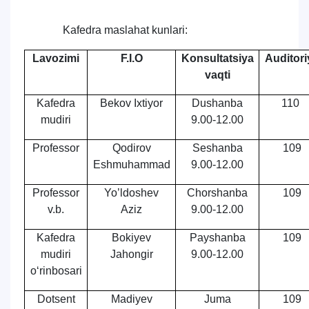
Kafedra maslahat kunlari:
Lavozimi
F.I.O
Konsultatsiya
Auditori
vaqti
Kafedra
Bekov Ixtiyor
Dushanba
110
mudiri
9.00-12.00
Professor
Qodirov
Seshanba
109
Eshmuhammad
9.00-12.00
Professor
Yo’ldoshev
Chorshanba
109
v.b.
Aziz
9.00-12.00
Kafedra
Bokiyev
Payshanba
109
mudiri
Jahongir
9.00-12.00
o‘rinbosari
Dotsent
Madiyev
Juma
109