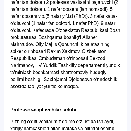
nafar fan doktori) 2 professor vazifasini bajaruvchi (2
nafar fan doktori), 1 nafar dotsent (fan nomzodi), 5
nafar dotsent v.b.(5 nafar y.f.f.d (PhD)), 3 nafar katta-
o‘qituvchi (1 nafar fan doktori, 1 nafar PhD), 9 nafar
o‘qituvchi. Kafedrada Oʻzbekiston Respublikasi Bosh
prokuraturasi Boshqarma boshligʻi Аlisher
Mahmudov, Oliy Majlis Qonunchilik palatasining
spiker o‘rinbosari Raxim Xakimov, Oʻzbekiston
Respublikasi Ombudsman o‘rinbosari Bekzod
Narimanov, IIV Yuridik Tashkiliy departamenti yuridik
ta’minlash boshkarmasi shartnomaviy-huquqiy
bo‘limi boshlig‘i Saxipjamal Djoldasova oʻrindoshlik
asosida faoliyat yuritib kelmoqda.
Professor-oʻqituvchilar tarkibi:
Bizning oʻqituvchilarimiz doimo oʻz ustida ishlaydi,
xorijiy hamkasblari bilan malaka va bilimini oshirib