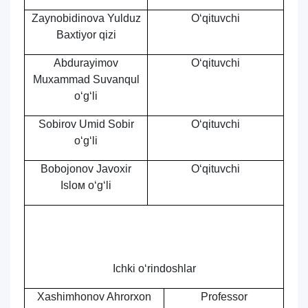
Zaynobidinova Yulduz
O‘qituvchi
Baxtiyor qizi
Abdurayimov
O‘qituvchi
Muxammad Suvanqul
o‘g‘li
Sobirov Umid Sobir
O‘qituvchi
o‘g‘li
Bobojonov Javoxir
O‘qituvchi
Isloм o‘g‘li
Ichki o‘rindoshlar
Xashimhonov Ahrorxon
Professor