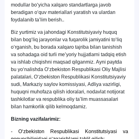
modullar boʻyicha xalqaro standartlarga javob
beradigan oʻquv materiallari yaratish va ulardan
foydalanib ta’lim berish..
Biz yurtimiz va jahondagi Konstitutsiyaviy huquq
Ism va familiyangiz
bilan bogʻliq jarayonlar va fuqarolik jamiyatini toʻliq
oʻrganish, bu borada xalqaro tajriba bilan tanishish
Telefon raqamingiz
va sohadaga oid turli me’yoriy hujjatlarni tadqiq etish
va ishlab chiqishni maqsad qilganmiz. Аyni paytda
Pochta
bu yoʻnalishda Oʻzbekiston Respublikasi Oliy Majlisi
palatalari, Oʻzbekiston Respublikasi Konstitutsiyaviy
sudi, Markaziy saylov komissiyasi, Аdliya vazirligi,
yuborish
huquqni muhofaza qilish idoralari, nodavlat notijorat
tashkilotlar va respublika oliy ta’lim muassasalari
bilan hamkorlik qilib kelmoqdamiz.
Bizning vazifalarimiz:
- O‘zbekiston Respublikasi Konstitutsiyasi va
qonunchiligidagi o‘zgarishlarni tahlil qilish;