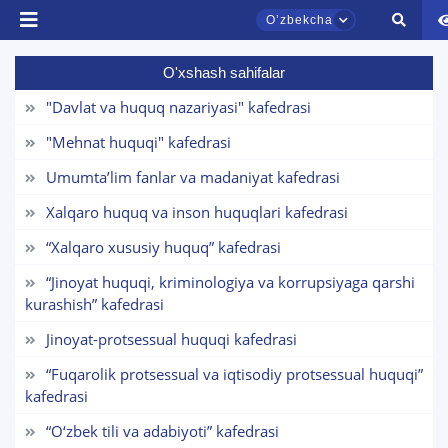
Oʼzbekcha
O'xshash sahifalar
"Davlat va huquq nazariyasi" kafedrasi
"Mehnat huquqi" kafedrasi
Umumta’lim fanlar va madaniyat kafedrasi
Xalqaro huquq va inson huquqlari kafedrasi
TDYU qabul murojaatlari chati
“Xalqaro xususiy huquq” kafedrasi
Onlayn
“Jinoyat huquqi, kriminologiya va korrupsiyaga qarshi
kurashish” kafedrasi
Assalomu alaykum! TDYU qabul murojaatlari
Jinoyat-protsessual huquqi kafedrasi
chatiga xush kelibsiz.
“Fuqarolik protsessual va iqtisodiy protsessual huquqi”
Qabul bo'yicha murojaatlaringizni ushbu
kafedrasi
chatda qoldiring.
“O‘zbek tili va adabiyoti” kafedrasi