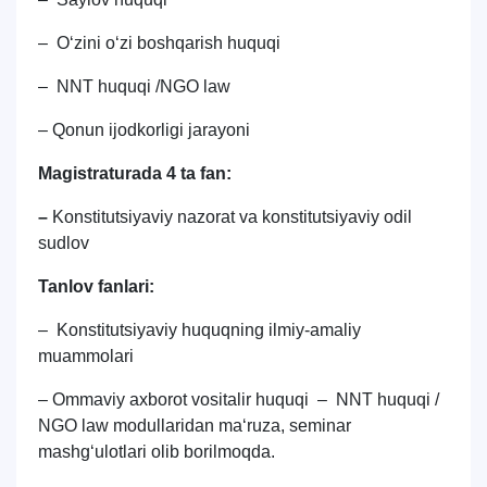
– Oʻzini oʻzi boshqarish huquqi
– NNT huquqi /NGO law
– Qonun ijodkorligi jarayoni
Magistraturada 4 ta fan:
–
Konstitutsiyaviy nazorat va konstitutsiyaviy odil
sudlov
Tanlov fanlari:
– Konstitutsiyaviy huquqning ilmiy-amaliy
muammolari
– Ommaviy axborot vositalir huquqi – NNT huquqi /
NGO law modullaridan maʻruza, seminar
mashgʻulotlari olib borilmoqda.