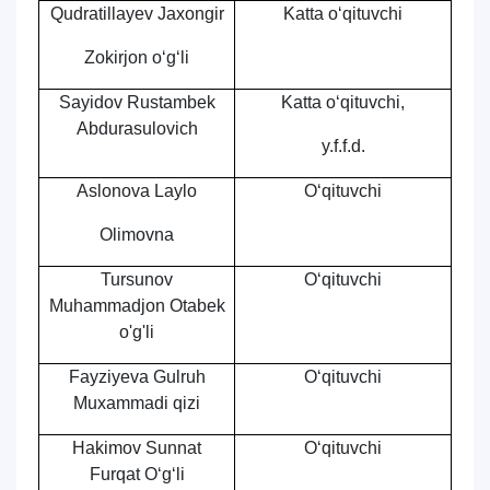
Qudratillayev Jaxongir
Katta o‘qituvchi
Zokirjon o‘g‘li
Sayidov Rustambek
Katta o‘qituvchi,
Abdurasulovich
y.f.f.d.
Aslonova Laylo
O‘qituvchi
Olimovna
Tursunov
O‘qituvchi
Muhammadjon Otabek
o'g'li
Fayziyeva Gulruh
O‘qituvchi
Muxammadi qizi
Hakimov Sunnat
O‘qituvchi
Furqat O‘g‘li