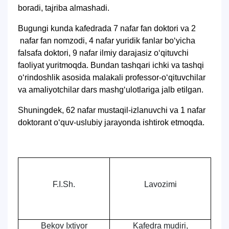
boradi, tajriba almashadi.
Bugungi kunda kafedrada 7 nafar fan doktori va 2
nafar fan nomzodi, 4 nafar yuridik fanlar bo‘yicha
falsafa doktori, 9 nafar ilmiy darajasiz oʻqituvchi
faoliyat yuritmoqda. Bundan tashqari ichki va tashqi
oʻrindoshlik asosida malakali professor-oʻqituvchilar
va amaliyotchilar dars mashgʻulotlariga jalb etilgan.
Shuningdek, 62 nafar mustaqil-izlanuvchi va 1 nafar
doktorant oʻquv-uslubiy jarayonda ishtirok etmoqda.
F.I.Sh.
Lavozimi
Bekov Ixtiyor
Kafedra mudiri,