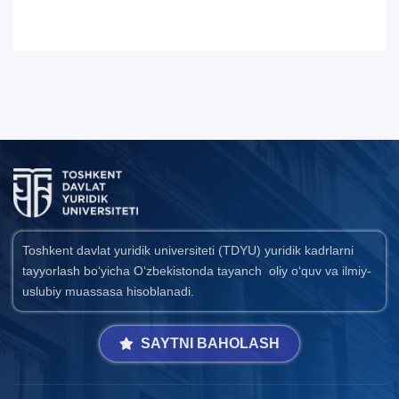
Toshkent davlat yuridik universiteti (TDYU) yuridik kadrlarni
tayyorlash bo‘yicha O‘zbekistonda tayanch oliy o‘quv va ilmiy-
uslubiy muassasa hisoblanadi.
SAYTNI BAHOLASH