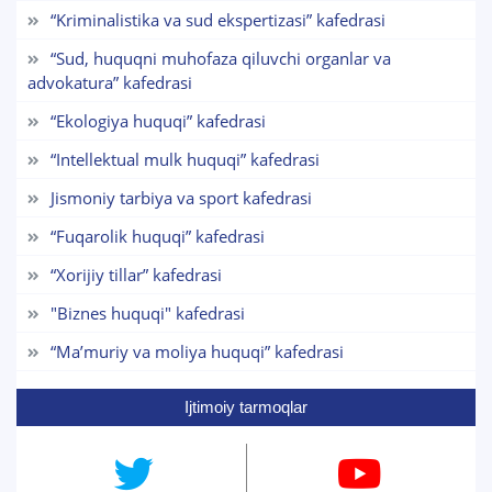
Mavzuni tanlang — keyin shu mavzudagi aniq
“Kriminalistika va sud ekspertizasi” kafedrasi
savollar chiqadi:
“Sud, huquqni muhofaza qiluvchi organlar va
advokatura” kafedrasi
1. Hujjatlar (bakalavr) (5)
2. Hujjatlar (magistr) (4)
“Ekologiya huquqi” kafedrasi
3. Suhbat (bakalavr) (8)
4. Suhbat (magistr) (5)
“Intellektual mulk huquqi” kafedrasi
5. To'lov-kontrakt (2)
6. Elektron ariza (16)
7. Call-center (4)
8. Bakalavriat kvotasi (3)
9. Magistratura kvotasi (4)
Jismoniy tarbiya va sport kafedrasi
✉️ Adminga yozish
“Fuqarolik huquqi” kafedrasi
“Xorijiy tillar” kafedrasi
"Biznes huquqi" kafedrasi
“Maʼmuriy va moliya huquqi” kafedrasi
Ijtimoiy tarmoqlar