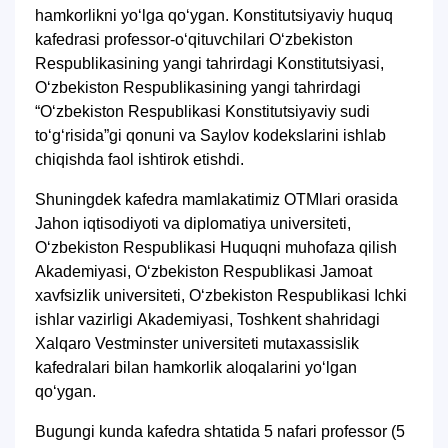
hamkorlikni yoʻlga qoʻygan. Konstitutsiyaviy huquq
kafedrasi professor-oʻqituvchilari Oʻzbekiston
Respublikasining yangi tahrirdagi Konstitutsiyasi,
Oʻzbekiston Respublikasining yangi tahrirdagi
“Oʻzbekiston Respublikasi Konstitutsiyaviy sudi
toʻgʻrisida”gi qonuni va Saylov kodekslarini ishlab
chiqishda faol ishtirok etishdi.
Shuningdek kafedra mamlakatimiz OTMlari orasida
Jahon iqtisodiyoti va diplomatiya universiteti,
Oʻzbekiston Respublikasi Huquqni muhofaza qilish
Аkademiyasi, Oʻzbekiston Respublikasi Jamoat
xavfsizlik universiteti, Oʻzbekiston Respublikasi Ichki
ishlar vazirligi Аkademiyasi, Toshkent shahridagi
Xalqaro Vestminster universiteti mutaxassislik
kafedralari bilan hamkorlik aloqalarini yoʻlgan
qoʻygan.
Bugungi kunda kafedra shtatida 5 nafari professor (5