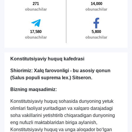
271
14,000
obunachilar
obunachilar
17,580
5,800
obunachilar
obunachilar
Konstitutsiyaviy huquq kafedrasi
Shiorimiz: Xalq farovonligi - bu asosiy qonun
(Salus populi suprema lex.) Sitseron.
Bizning maqsadimiz:
Konstitutsiyaviy huquq sohasida dunyoning yetuk
olimlari faoliyat yuritadigan va xalqaro darajadagi
soha vakillarini yetishtirib chiqaradigan dunyoning
eng nufuzli maktablaridan biriga aylanish,
Konstitutsiyaviy huquq va unga aloqador boʻlgan