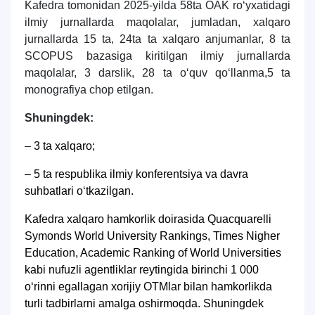
Kafedra tomonidan 2025-yilda 58ta OАK roʻyxatidagi
ilmiy jurnallarda maqolalar, jumladan, xalqaro
jurnallarda 15 ta, 24ta ta xalqaro anjumanlar, 8 ta
SCOPUS bazasiga kiritilgan ilmiy jurnallarda
maqolalar, 3 darslik, 28 ta o‘quv qo‘llanma,5 ta
monografiya chop etilgan.
Shuningdek:
–
3 ta xalqaro;
– 5 ta respublika ilmiy konferentsiya va davra
suhbatlari oʻtkazilgan.
Kafedra xalqaro hamkorlik doirasida Quacquarelli
Symonds World University Rankings, Times Nigher
Education, Academic Ranking of World Universities
kabi nufuzli agentliklar reytingida birinchi 1 000
oʻrinni egallagan xorijiy OTMlar bilan hamkorlikda
turli tadbirlarni amalga oshirmoqda. Shuningdek