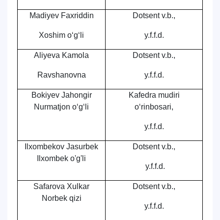
Madiyev Faxriddin
Dotsent v.b.,
Xoshim o‘g‘li
y.f.f.d.
Aliyeva Kamola
Dotsent v.b.,
Ravshanovna
y.f.f.d.
Bokiyev Jahongir
Kafedra mudiri
Nurmatjon o‘g‘li
o‘rinbosari,
y.f.f.d.
Ilxombekov Jasurbek
Dotsent v.b.,
Ilxombek o'g'li
y.f.f.d.
Safarova Xulkar
Dotsent v.b.,
Norbek qizi
y.f.f.d.