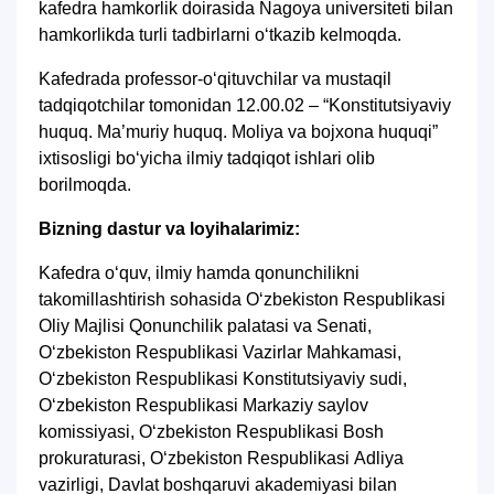
kafedra hamkorlik doirasida Nagoya universiteti bilan
hamkorlikda turli tadbirlarni oʻtkazib kelmoqda.
Kafedrada professor-oʻqituvchilar va mustaqil
tadqiqotchilar tomonidan 12.00.02 – “Konstitutsiyaviy
huquq. Ma’muriy huquq. Moliya va bojxona huquqi”
ixtisosligi boʻyicha ilmiy tadqiqot ishlari olib
borilmoqda.
Bizning dastur va loyihalarimiz:
Kafedra oʻquv, ilmiy hamda qonunchilikni
takomillashtirish sohasida Oʻzbekiston Respublikasi
Oliy Majlisi Qonunchilik palatasi va Senati,
Oʻzbekiston Respublikasi Vazirlar Mahkamasi,
Oʻzbekiston Respublikasi Konstitutsiyaviy sudi,
Oʻzbekiston Respublikasi Markaziy saylov
komissiyasi, Oʻzbekiston Respublikasi Bosh
prokuraturasi, Oʻzbekiston Respublikasi Аdliya
vazirligi, Davlat boshqaruvi akademiyasi bilan