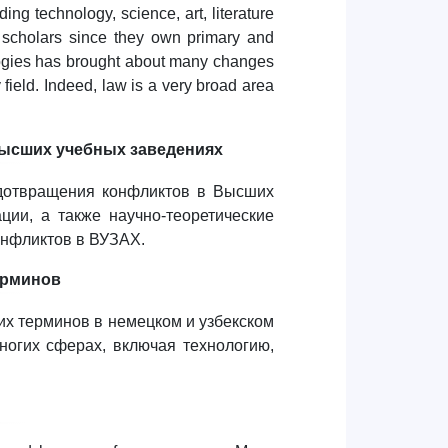
ing technology, science, art, literature
 scholars since they own primary and
ogies has brought about many changes
field. Indeed, law is a very broad area
ысших учебных заведениях
дотвращения конфликтов в Высших
ии, а также научно-теоретические
нфликтов в ВУЗАХ.
ерминов
х терминов в немецком и узбекском
ногих сферах, включая технологию,