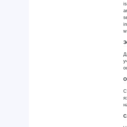
i
a
s
i
w
Э
Д
у
о
О
С
я
н
С