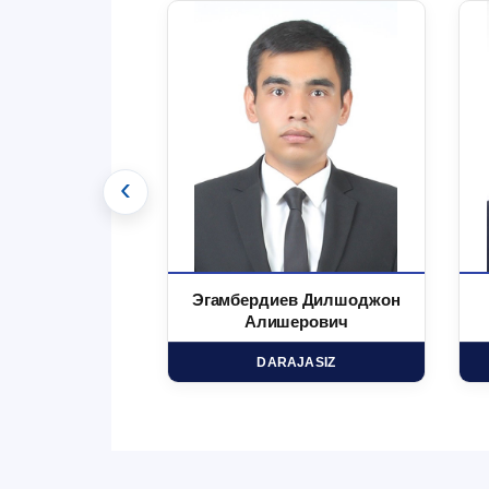
‹
 Маъруфжон
Эгамбердиев Дилшоджон
минович
Алишерович
HD
DARAJASIZ