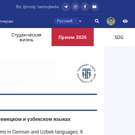
Biz ijtimoiy tarmoqlarda:
тнерам
Русский
Студенческая
Прием 2026
SDG
жизнь
емецком и узбекском языках
 terms in German and Uzbek languages. It