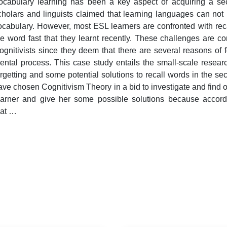
ocabulary learning has been a key aspect of acquiring a s
cholars and linguists claimed that learning languages can not
ocabulary. However, most ESL learners are confronted with recall
he word fast that they learnt recently. These challenges are
ognitivists since they deem that there are several reasons of
ental process. This case study entails the small-scale resear
orgetting and some potential solutions to recall words in the s
ave chosen Cognitivism Theory in a bid to investigate and find
earner and give her some possible solutions because accordi
hat …