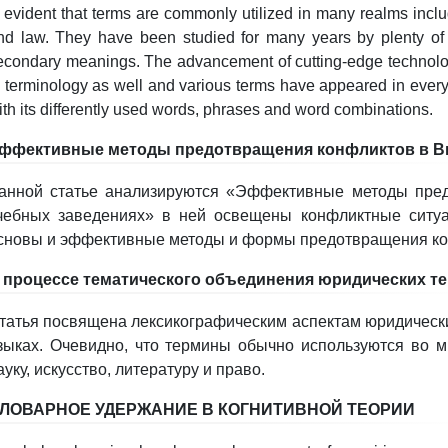
s evident that terms are commonly utilized in many realms includ
nd law. They have been studied for many years by plenty of
econdary meanings. The advancement of cutting-edge technol
n terminology as well and various terms have appeared in every 
ith its differently used words, phrases and word combinations.
ффективные методы предотвращения конфликтов в В
анной статье анализируются «Эффективные методы пре
чебных заведениях» в ней освещены конфликтные ситуац
сновы и эффективные методы и формы предотвращения ко
 процессе тематического объединения юридических т
татья посвящена лексикографическим аспектам юридически
зыках. Очевидно, что термины обычно используются во м
ауку, искусство, литературу и право.
ЛОВАРНОЕ УДЕРЖАНИЕ В КОГНИТИВНОЙ ТЕОРИИ