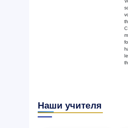
V
s
v
t
C
m
f
h
l
t
Наши учителя