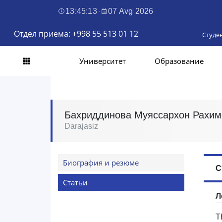
13:45:14
·
07 Avg 2026
Отдел приема: +998 55 513 01 12
Студе
Университет
Образование
Бахриддинова Муяссархон Рахим
Darajasiz
Биография и резюме
С
Статьи
Л
T