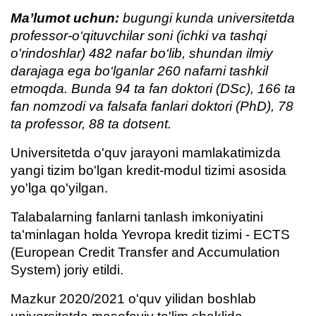
Ma’lumot uchun:
bugungi kunda universitetda
professor-o‘qituvchilar soni (ichki va tashqi
o'rindoshlar) 482 nafar bo‘lib, shundan ilmiy
darajaga ega bo‘lganlar 260 nafarni tashkil
etmoqda. Bunda 94 ta fan doktori (DSc), 166 ta
fan nomzodi va falsafa fanlari doktori (PhD), 78
ta professor, 88 ta dotsent.
Universitetda o'quv jarayoni mamlakatimizda
yangi tizim bo'lgan kredit-modul tizimi asosida
yo'lga qo'yilgan.
Talabalarning fanlarni tanlash imkoniyatini
ta'minlagan holda Yevropa kredit tizimi - ECTS
(European Credit Transfer and Accumulation
System) joriy etildi.
Mazkur 2020/2021 o'quv yilidan boshlab