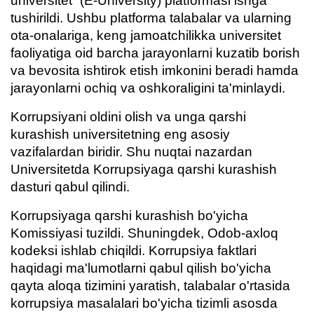
universitet” (E-University) platformasi ishga
tushirildi. Ushbu platforma talabalar va ularning
ota-onalariga, keng jamoatchilikka universitet
faoliyatiga oid barcha jarayonlarni kuzatib borish
va bevosita ishtirok etish imkonini beradi hamda
jarayonlarni ochiq va oshkoraligini ta'minlaydi.
Korrupsiyani oldini olish va unga qarshi
kurashish universitetning eng asosiy
vazifalardan biridir. Shu nuqtai nazardan
Universitetda Korrupsiyaga qarshi kurashish
dasturi qabul qilindi.
Korrupsiyaga
qarshi
kurashish
bo
'
yicha
Komissiyasi
tuzildi
.
Shuningdek
,
Odob
-
axloq
kodeksi
ishlab
chiqildi
.
Korrupsiya
faktlari
haqidagi
ma
'
lumotlarni
qabul
qilish
bo
'
yicha
qayta
aloqa
tizimini
yaratish
,
talabalar
o
'
rtasida
korrupsiya
masalalari
bo
'
yicha
tizimli
asosda