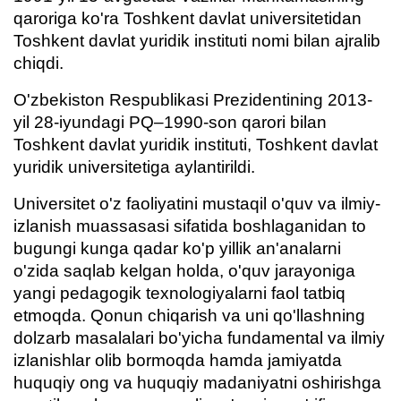
qaroriga ko'ra Toshkent davlat universitetidan
Toshkent davlat yuridik instituti nomi bilan ajralib
chiqdi.
O'zbekiston Respublikasi Prezidentining 2013-
yil 28-iyundagi PQ–1990-son qarori bilan
Toshkent davlat yuridik instituti, Toshkent davlat
yuridik universitetiga aylantirildi.
Universitet o'z faoliyatini mustaqil o'quv va ilmiy-
izlanish muassasasi sifatida boshlaganidan to
bugungi kunga qadar ko'p yillik an'analarni
o'zida saqlab kelgan holda, o'quv jarayoniga
yangi pedagogik texnologiyalarni faol tatbiq
etmoqda. Qonun chiqarish va uni qo'llashning
dolzarb masalalari bo'yicha fundamental va ilmiy
izlanishlar olib bormoqda hamda jamiyatda
huquqiy ong va huquqiy madaniyatni oshirishga