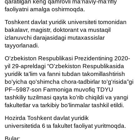
qaratilgan keng qamrovli ma'naviy-ma'rifiy
faoliyatni amalga oshirmoqda.
Toshkent davlat yuridik universiteti tomonidan
bakalavr, magistr, doktorant va mustaqil
izlanuvchi darajasidagi mutaxassislar
tayyorlanadi.
O'zbekiston Respublikasi Prezidentining 2020-
yil 29-apreldagi “O'zbekiston Respublikasida
yuridik ta'lim va fanni tubdan takomillashtirish
bo'yicha qo'shimcha chora-tadbirlar to'g'risida”gi
PF–5987-son Farmoniga muvofiq TDYU
tashkiliy tuzilmasi qayta ko'rib chiqildi va yangi
fakultetlar va tarkibiy bo'linmalar tashkil etildi.
Hozirda Toshkent davlat yuridik
universitetida
6
a fakultet faoliyat yuritmoqda.
t
Bular: