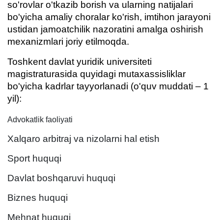
so
'
rovlar
o
'
tkazib
borish
va
ularning
natijalari
bo
'
yicha
amaliy
choralar
ko
'
rish
,
imtihon
jarayoni
ustidan
jamoatchilik
nazoratini
amalga
oshirish
mexanizmlari
joriy
etilmoqda
.
Toshkent davlat yuridik universiteti
magistraturasida quyidagi mutaxassisliklar
bo'yicha kadrlar tayyorlanadi (o'quv muddati – 1
yil):
Advokatlik faoliyati
Xalqaro arbitraj va nizolarni hal etish
Sport huquqi
Davlat boshqaruvi huquqi
Biznes huquqi
Mehnat huquqi