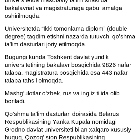
universitetda masofaviy ta'lim shaklida
bakalavriat va magistraturaga qabul amalga
oshirilmoqda.
Universitetda “Ikki tomonlama diplom” (double
degree) taqdim etishni nazarda tutuvchi qo'shma
ta'lim dasturlari joriy etilmoqda.
Bugungi kunda Toshkent davlat yuridik
universitetining bakalavr bosqichida 9826 nafar
talaba, magistratura bosqichida esa 443 nafar
talaba tahsil olmoqda.
Mashg‘ulotlar o‘zbek, rus va ingliz tilida olib
boriladi.
Qo'shma ta'lim dasturlari doirasida Belarus
Respublikasining Yanka Kupala nomidagi
Grodno davlat universiteti bilan xalqaro xususiy
huquq, Qozog'iston Respublikasining