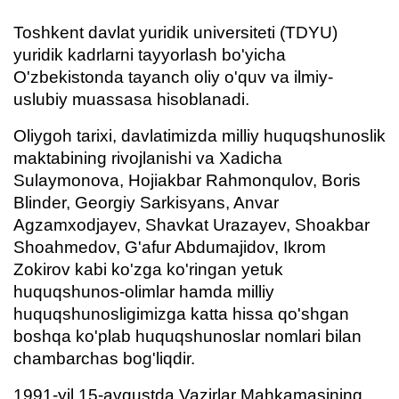
3. Suhbat (bakalavr) (8)
4. Suhbat (magistr) (5)
Toshkent davlat yuridik universiteti (TDYU)
Telefon raqamingiz
yuridik kadrlarni tayyorlash bo'yicha
5. To'lov-kontrakt (2)
6. Elektron ariza (16)
O'zbekistonda tayanch oliy o'quv va ilmiy-
Pochta
7. Call-center (4)
8. Bakalavriat kvotasi (3)
uslubiy muassasa hisoblanadi.
9. Magistratura kvotasi (4)
✉️ Adminga yozish
yuborish
Oliygoh tarixi, davlatimizda milliy huquqshunoslik
maktabining rivojlanishi va Xadicha
Sulaymonova, Hojiakbar Rahmonqulov, Boris
Blinder, Georgiy Sarkisyans, Anvar
Agzamxodjayev, Shavkat Urazayev, Shoakbar
Shoahmedov, G'afur Abdumajidov, Ikrom
Zokirov kabi ko'zga ko'ringan yetuk
huquqshunos-olimlar hamda milliy
huquqshunosligimizga katta hissa qo'shgan
boshqa ko'plab huquqshunoslar nomlari bilan
chambarchas bog'liqdir.
1991-yil 15-avgustda Vazirlar Mahkamasining