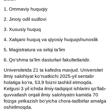
1. Ommaviy huquqiy
2. Jinoiy odil sudlovi
3. Xususiy huquq
4. Xalqaro huquq va qiyosiy huquqshunoslik
5. Magistratura va sirtqi ta'lim
6. Qo‘shma ta'lim dasturlari fakultetlaridir.
Universitetda 21 ta kafedra mavjud. Universitet
ilmiy salohiyat ko‘rsatkichi 2025-yil sentabr
holatiga ko‘ra, 53,9 foizni tashkil etmoqda.
Kelgusi 3 yil ichida ilmiy-tadqiqot ishlarini qo‘llab-
quvvatlash orqali ilmiy salohiyatni kamida 70
foizga yetkazish bo‘yicha chora-tadbirlar amalga
oshirilmoqda.