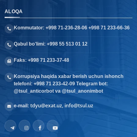
ALOQA
Kommutator: +998 71-236-28-06 +998 71 233-66-36
Qabul bo‘limi: +998 55 513 01 12
Faks: +998 71 233-37-48
Korrupsiya haqida xabar berish uchun ishonch
telefoni: +998 71 233-42-09 Telegram bot:
@tsul_anticorbot va @tsul_anonimbot
tdyu@exat.uz, info@tsul.uz
e-mail: