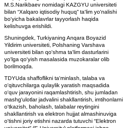
M.S.Narikbaev nomidagi KAZGYU universiteti
bilan “Xalqaro iqtisodiy huquq” ta'lim yo'nalishi
bo'yicha bakalavrlar tayyorlash haqida
kelishuvga erishildi.
Shuningdek, Turkiyaning Anqara Boyazid
Yildirim universiteti, Polshaning Varshava
universiteti bilan qo'shma ta'lim dasturlarini
yo'lga qo'yish masalasida muzokaralar olib
borilmoqda.
TDYUda shaffoflikni ta'minlash, talaba va
o'qituvchilarga qulaylik yaratish maqsadida
o'quv jarayonini raqamlashtirish, shu jumladan
mashg'ulotlar jadvalini shakllantirish, imtihonlarni
o'tkazish, baholash, talabalar reytingini
shakllantirish va elektron hujjat almashinuviga
o'tishni joriy etishni nazarda tutuvchi “Elektron