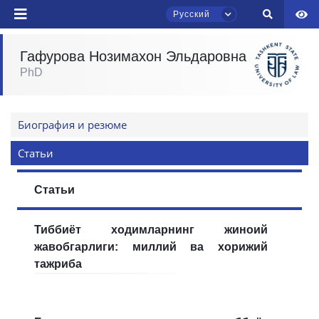
Русский
Гафурова Нозимахон Эльдаровна
PhD
Чат приёмной комиссии ТГЮУ
Онлайн
Биография и резюме
Здравствуйте! Добро пожаловать в чат
приёмной комиссии ТГЮУ.
Статьи
Оставляйте здесь свои обращения по
Статьи
вопросам приёма.
Тиббиёт ходимларнинг жиноий
Выберите тему — затем появятся
конкретные вопросы:
жавобгарлиги: миллий ва хорижий
тажриба
1. Документы (бакалавр) (5)
2. Документы (магистр) (4)
3. Собеседование (бакалавр) (8)