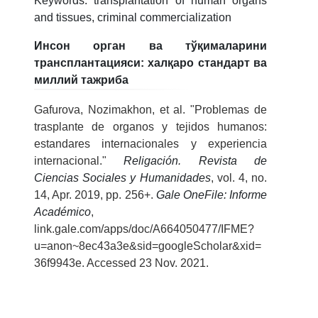
Keywords: transplantation of human organs
and tissues, criminal commercialization
Инсон орган ва тўқималарини
трансплантацияси: халқаро стандарт ва
миллий тажриба
Gafurova, Nozimakhon, et al. "Problemas de
trasplante de organos y tejidos humanos:
estandares internacionales y experiencia
internacional."
Religación. Revista de
Ciencias Sociales y Humanidades
, vol. 4, no.
14, Apr. 2019, pp. 256+.
Gale OneFile: Informe
Académico
,
link.gale.com/apps/doc/A664050477/IFME?
u=anon~8ec43a3e&sid=googleScholar&xid=
36f9943e. Accessed 23 Nov. 2021.