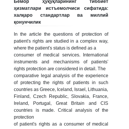
Бемор ҳуқуқларининг тиббиёт
4. Собеседование (магистр) (5)
5. Стоимость обучения (2)
ҳизматлари истъемолчиси сифатида:
6. Онлайн-заявки (15)
7. Колл-центр (4)
халқаро стандартлар ва миллий
қонунчилик
8. Квота (бакалавриат) (1)
9. Квота (магистратура) (1)
✉️ Написать администратору
In the article the questions of protection of
patient's rights are studied in a complex way,
where the patient's status is defined as a
consumer of medical services. International
instruments and mechanisms of patients'
rights protection are considered in detail. The
comparative legal analysis of the experience
of protecting the rights of patients in such
countries as Greece, Iceland, Israel, Lithuania,
Finland, Czech Republic, Slovakia, France,
Ireland, Portugal, Great Britain and CIS
countries is made. Critical analysis of the
protection
of patient's rights as a consumer of medical