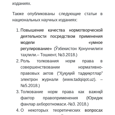
изданиях.
Также опубликованы следующие статьи в
национальных научных изданиях:
Повышение качества нормотворческой
деятельности посредством применения
модели «умное
регулирование»
(Ўзбекистон Қонунчилиги
таҳлили.– Тошкент, №3.2018.)
Роль толкования норм права в
совершенствовании нормативно-
правовых актов (“Ҳуқуқий тадқиқотлар”
электрон журнали (www.tadqiqot.uz). –
№5.2018.)
Толкование норм права как важнқй
фактор правоприменения (Юридик
фанлар ахборотномаси.-№3. 2018.)
О некоторых теоретических
вопросах