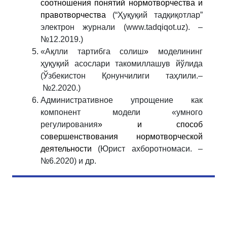
соотношения понятий нормотворчества и
правотворчества
(“Ҳуқуқий тадқиқотлар”
электрон журнали (www.tadqiqot.uz). –
№12.2019.)
«Ақлли тартибга солиш
»
моделининг
ҳуқуқий асослари такомиллашув йўлида
(Ўзбекистон Қонунчилиги таҳлили.–
№2.2020.)
Административное упрощение как
компонент модели «умного
регулирования
» и способ
совершенствования нормотворческой
деятельности
(Юрист ахборотномаси. –
№6.2020) и др.