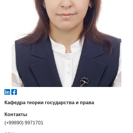
4. Собеседование (магистр) (5)
5. Стоимость обучения (2)
6. Онлайн-заявки (15)
7. Колл-центр (4)
8. Квота (бакалавриат) (1)
9. Квота (магистратура) (1)
✉️ Написать администратору
Кафедра теории государства и права
Контакты
(+99890) 9971701