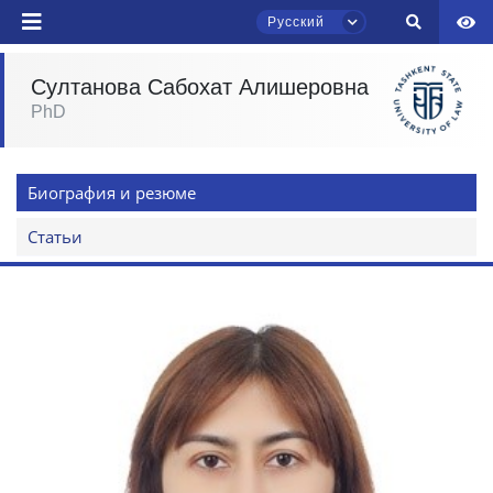
Русский
Ваш номер телефона
Султанова Сабохат Алишеровна
PhD
Почта
Чат приёмной комиссии ТГЮУ
Онлайн
отправить
Биография и резюме
Здравствуйте! Добро пожаловать в чат
Статьи
приёмной комиссии ТГЮУ.
Оставляйте здесь свои обращения по
вопросам приёма.
Выберите тему — затем появятся
конкретные вопросы:
1. Документы (бакалавр) (5)
2. Документы (магистр) (4)
3. Собеседование (бакалавр) (8)