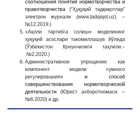
соотношения понятий нормотворчества и
правотворчества
(“Ҳуқуқий тадқиқотлар”
электрон журнали (www.tadqiqot.uz). –
№12.2019.)
«Ақлли тартибга солиш
»
моделининг
ҳуқуқий асослари такомиллашув йўлида
(Ўзбекистон Қонунчилиги таҳлили.–
№2.2020.)
Административное упрощение как
компонент модели «умного
регулирования
» и способ
совершенствования нормотворческой
деятельности
(Юрист ахборотномаси. –
№6.2020) и др.