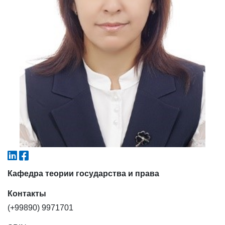
4. Собеседование (магистр) (5)
5. Стоимость обучения (2)
6. Онлайн-заявки (15)
7. Колл-центр (4)
8. Квота (бакалавриат) (1)
9. Квота (магистратура) (1)
✉️ Написать администратору
Кафедра теории государства и права
Контакты
(+99890) 9971701