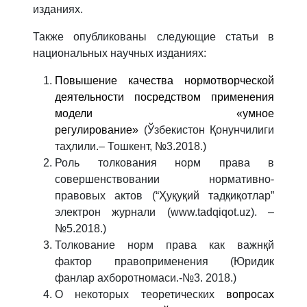
изданиях.
Также опубликованы следующие статьи в
национальных научных изданиях:
Повышение качества нормотворческой
деятельности посредством применения
модели «умное
регулирование»
(Ўзбекистон Қонунчилиги
таҳлили.– Тошкент, №3.2018.)
Роль толкования норм права в
совершенствовании нормативно-
правовых актов (“Ҳуқуқий тадқиқотлар”
электрон журнали (www.tadqiqot.uz). –
№5.2018.)
Толкование норм права как важнқй
фактор правоприменения (Юридик
фанлар ахборотномаси.-№3. 2018.)
О некоторых теоретических
вопросах