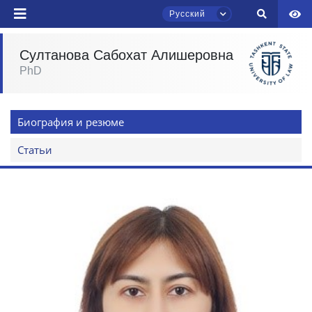
Русский
Ваш номер телефона
Султанова Сабохат Алишеровна
PhD
Почта
Чат приёмной комиссии ТГЮУ
Онлайн
отправить
Биография и резюме
Здравствуйте! Добро пожаловать в чат
Статьи
приёмной комиссии ТГЮУ.
Оставляйте здесь свои обращения по
вопросам приёма.
Выберите тему — затем появятся
конкретные вопросы:
1. Документы (бакалавр) (5)
2. Документы (магистр) (4)
3. Собеседование (бакалавр) (8)