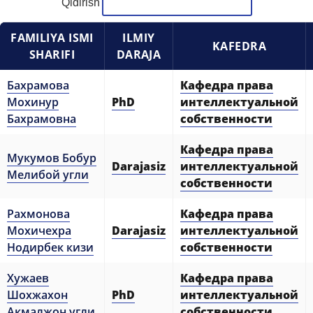
Qidirish
6. Онлайн-заявки (15)
7. Колл-центр (4)
FAMILIYA ISMI
ILMIY
8. Квота (бакалавриат) (1)
9. Квота (магистратура) (1)
KAFEDRA
SHARIFI
DARAJA
✉️ Написать администратору
Бахрамова
Кафедра права
Мохинур
PhD
интеллектуальной
Бахрамовна
собственности
Кафедра права
Мукумов Бобур
Darajasiz
интеллектуальной
Мелибой угли
собственности
Рахмонова
Кафедра права
Мохичехра
Darajasiz
интеллектуальной
Нодирбек кизи
собственности
Хужаев
Кафедра права
Шохжахон
PhD
интеллектуальной
Акмалжон угли
собственности