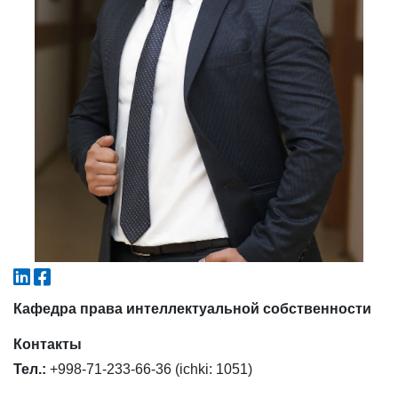
4. Собеседование (магистр) (5)
5. Стоимость обучения (2)
6. Онлайн-заявки (15)
7. Колл-центр (4)
8. Квота (бакалавриат) (1)
9. Квота (магистратура) (1)
✉️ Написать администратору
Кафедра права интеллектуальной собственности
Контакты
Тел.:
+998-71-233-66-36 (ichki: 1051)