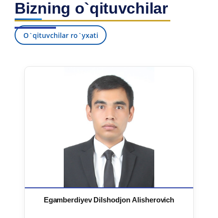
Bizning o`qituvchilar
7. Call-center (4)
8. Bakalavriat kvotasi (3)
9. Magistratura kvotasi (4)
✉️ Adminga yozish
O`qituvchilar ro`yxati
Egamberdiyev Dilshodjon Alisherovich