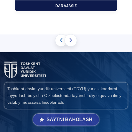
DARAJASIZ
‹
›
Toshkent davlat yuridik universiteti (TDYU) yuridik kadrlarni
tayyorlash bo‘yicha O‘zbekistonda tayanch oliy o‘quv va ilmiy-
uslubiy muassasa hisoblanadi.
SAYTNI BAHOLASH