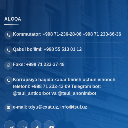
ALOQA
Kommutator: +998 71-236-28-06 +998 71 233-66-36
Qabul bo‘limi: +998 55 513 01 12
Faks: +998 71 233-37-48
Korrupsiya haqida xabar berish uchun ishonch
telefoni: +998 71 233-42-09 Telegram bot:
@tsul_anticorbot va @tsul_anonimbot
tdyu@exat.uz, info@tsul.uz
e-mail: