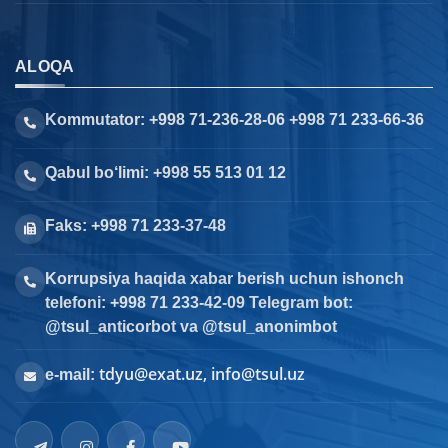
ALOQA
Kommutator: +998 71-236-28-06 +998 71 233-66-36
Qabul bo‘limi: +998 55 513 01 12
Faks: +998 71 233-37-48
Korrupsiya haqida xabar berish uchun ishonch
telefoni: +998 71 233-42-09 Telegram bot:
@tsul_anticorbot va @tsul_anonimbot
tdyu@exat.uz, info@tsul.uz
e-mail: