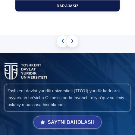
DARAJASIZ
‹
›
Toshkent davlat yuridik universiteti (TDYU) yuridik kadrlarni
tayyorlash bo‘yicha O‘zbekistonda tayanch oliy o‘quv va ilmiy-
uslubiy muassasa hisoblanadi.
SAYTNI BAHOLASH