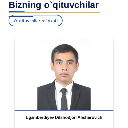
Bizning o`qituvchilar
7. Call-center (4)
8. Bakalavriat kvotasi (3)
9. Magistratura kvotasi (4)
✉️ Adminga yozish
O`qituvchilar ro`yxati
Egamberdiyev Dilshodjon Alisherovich