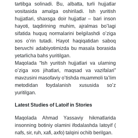
tartibga solinadi. Bu, albatta, turli hujjatlar
6. Онлайн-заявки (15)
7. Колл-центр (4)
vositasida amalga oshiriladi. Ish yuritish
hujjatlari, shaxsga doir hujjatlar – bari inson
8. Квота (бакалавриат) (1)
9. Квота (магистратура) (1)
hayoti, taqdirining muhim, ajralmas boʼlagi
✉️ Написать администратору
sifatida huquq normalarini belgilashdi oʼziga
xos oʼrin tutadi. Hayot haqiqatidan saboq
beruvchi adabiyotimizda bu masala borasida
yetarlicha bahs yuritilgan.
Maqolada “Ish yuritish hujjatlari va ularning
oʼziga xos jihatlari, maqsad va vazifalari”
mavzusini masofaviy oʼtishda muammoli taʼlim
metodidan foydalanish xususida soʼz
yuritilgan.
Latest Studies of Latoif in Stories
Maqolada Ahmad Yassaviy hikmatlarida
insonning botiniy olamini ifodalashda latoyif (
nafs, sir, ruh, xafi, axfo) talqini ochib berilgan.