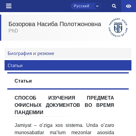
Русский
Бозорова Насиба Полотжоновна
Чат приёмной комиссии ТГЮУ
PhD
Онлайн
Здравствуйте! Добро пожаловать в чат
Биография и резюме
приёмной комиссии ТГЮУ.
Статьи
Оставляйте здесь свои обращения по
вопросам приёма.
Статьи
Выберите тему — затем появятся
СПОСОБ ИЗУЧЕНИЯ ПРЕДМЕТА
конкретные вопросы:
ОФИСНЫХ ДОКУМЕНТОВ ВО ВРЕМЯ
ПАНДЕМИИ
1. Документы (бакалавр) (5)
2. Документы (магистр) (4)
3. Собеседование (бакалавр) (8)
Jamiyat – oʼziga xos sistema. Unda oʼzaro
munosabatlar maʼlum mezonlar asosida
4. Собеседование (магистр) (5)
5. Стоимость обучения (2)