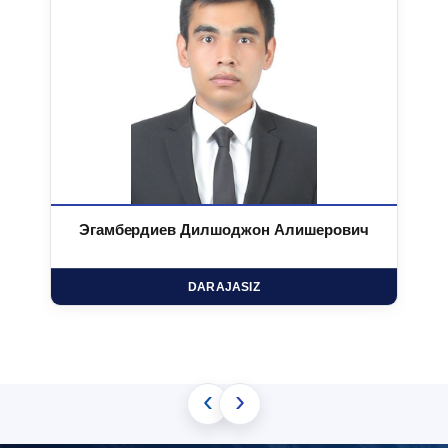
Эгамбердиев Дилшоджон Алишерович
DARAJASIZ
‹
›