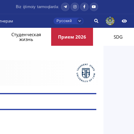
Biz ijtimoiy tarmoqlarda:
тнерам
Русский
Студенческая
Прием 2026
SDG
жизнь