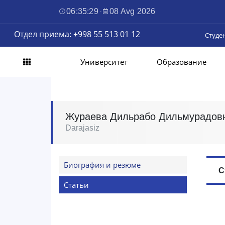
06:35:30
·
08 Avg 2026
Отдел приема: +998 55 513 01 12
Студе
Университет
Образование
Жураева Дильрабо Дильмурадов
Darajasiz
Биография и резюме
С
Статьи