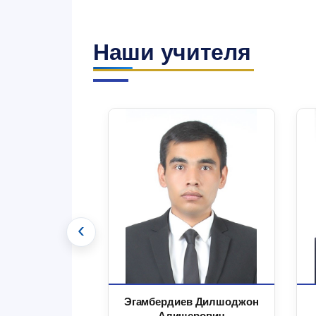
Наши учителя
‹
 Маъруфжон
Эгамбердиев Дилшоджон