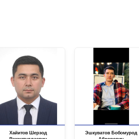
Хайитов Шерзод
Эшкуватов Бобомурод