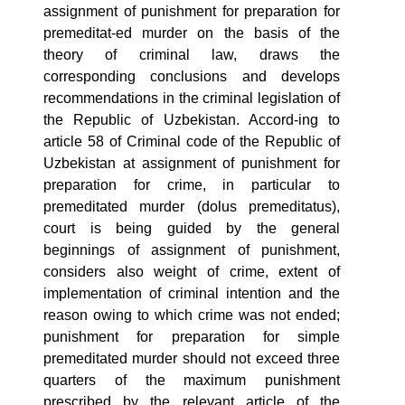
assignment of punishment for preparation for
4. Собеседование (магистр) (5)
5. Стоимость обучения (2)
premeditat-ed murder on the basis of the
theory of criminal law, draws the
6. Онлайн-заявки (15)
7. Колл-центр (4)
corresponding conclusions and develops
8. Квота (бакалавриат) (1)
9. Квота (магистратура) (1)
recommendations in the criminal legislation of
✉️ Написать администратору
the Republic of Uzbekistan. Accord-ing to
article 58 of Criminal code of the Republic of
Uzbekistan at assignment of punishment for
preparation for crime, in particular to
premeditated murder (dolus premeditatus),
court is being guided by the general
beginnings of assignment of punishment,
considers also weight of crime, extent of
implementation of criminal intention and the
reason owing to which crime was not ended;
punishment for preparation for simple
premeditated murder should not exceed three
quarters of the maximum punishment
prescribed by the relevant article of the