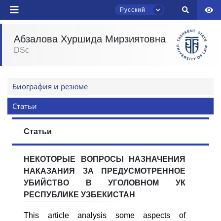
Ваше имя и фамилия
Русский
Ваш номер телефона
Абзалова Хуршида Мирзиятовна
DSc
Почта
Чат приёмной комиссии ТГЮУ
Онлайн
отправить
Биография и резюме
Здравствуйте! Добро пожаловать в чат
Статьи
приёмной комиссии ТГЮУ.
Статьи
Оставляйте здесь свои обращения по
вопросам приёма.
НЕКОТОРЫЕ ВОПРОСЫ НАЗНАЧЕНИЯ
Выберите тему — затем появятся
НАКАЗАНИЯ ЗА ПРЕДУСМОТРЕННОЕ
конкретные вопросы:
УБИЙСТВО В УГОЛОВНОМ УК
РЕСПУБЛИКЕ УЗБЕКИСТАН
1. Документы (бакалавр) (5)
2. Документы (магистр) (4)
This article analysis some aspects of
3. Собеседование (бакалавр) (8)