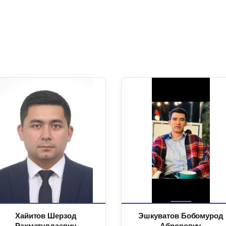
Хайитов Шерзод
Эшкуватов Бобомурод