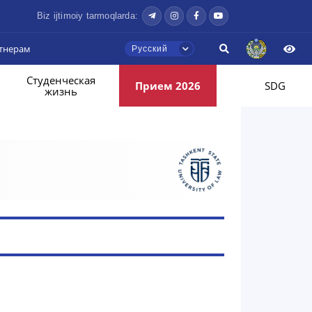
Biz ijtimoiy tarmoqlarda:
тнерам
Русский
Студенческая
Прием 2026
SDG
жизнь