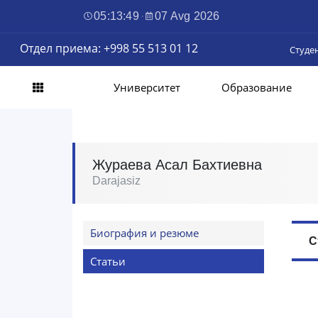
05:13:50
·
07 Avg 2026
Отдел приема: +998 55 513 01 12
Студе
Университет
Образование
Жураева Асал Бахтиевна
Darajasiz
Биография и резюме
С
Статьи