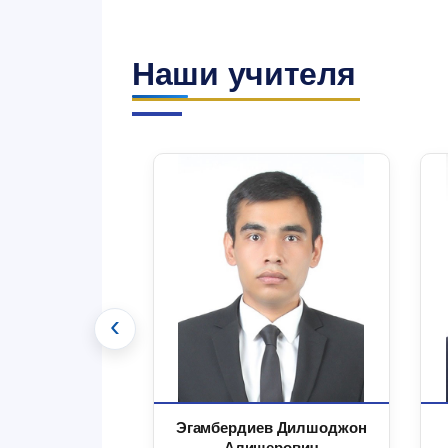
Наши учителя
‹
 Маъруфжон
Эгамбердиев Дилшоджон