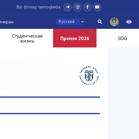
Biz ijtimoiy tarmoqlarda:
тнерам
Русский
Студенческая
Прием 2026
SDG
жизнь