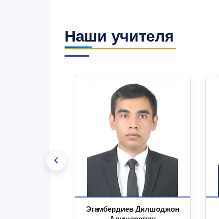
Наши учителя
‹
 Маъруфжон
Эгамбердиев Дилшоджон