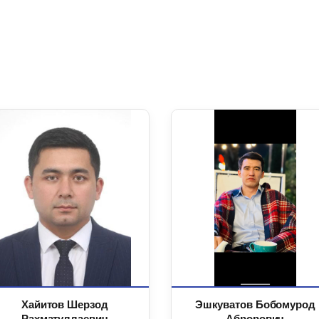
Хайитов Шерзод
Эшкуватов Бобомурод