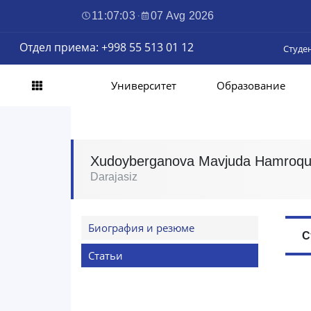
11:07:04
·
07 Avg 2026
Отдел приема: +998 55 513 01 12
Студе
Университет
Образование
Xudoyberganova Mavjuda Hamroqu
Darajasiz
Биография и резюме
С
Статьи