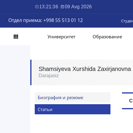
13:21:37
·
09 Avg 2026
Отдел приема: +998 55 513 01 12
Студе
Университет
Образование
Shamsiyeva Xurshida Zaxirjanovna
Darajasiz
Биография и резюме
С
Статьи