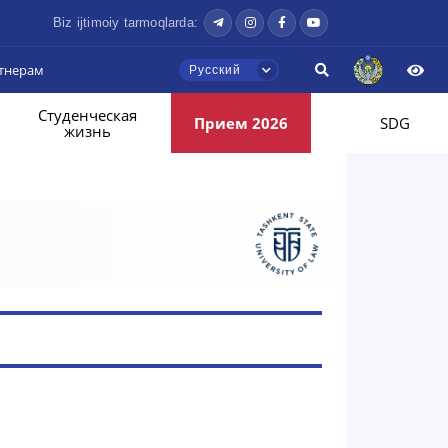
Biz ijtimoiy tarmoqlarda:
тнерам
Русский
Студенческая
Прием 2026
SDG
жизнь