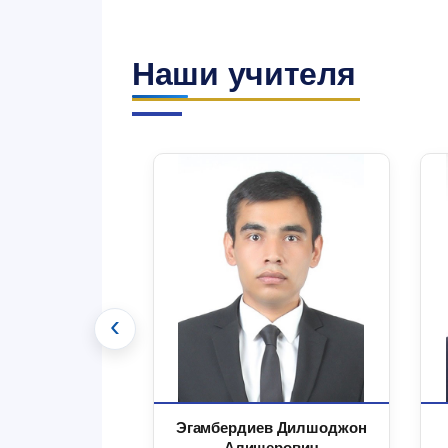
Наши учителя
‹
 Маъруфжон
Эгамбердиев Дилшоджон