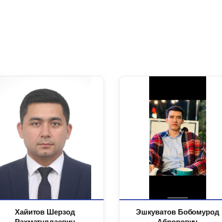
Хайитов Шерзод
Эшкуватов Бобомурод