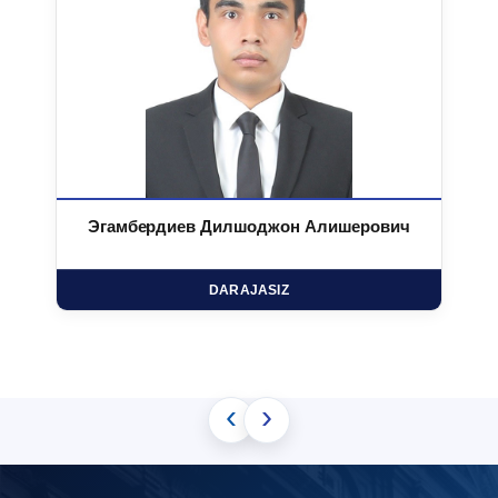
Эгамбердиев Дилшоджон Алишерович
DARAJASIZ
‹
›