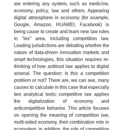
are entering any system, such as medicine,
6. Онлайн-заявки (15)
7. Колл-центр (4)
economy, policy, law and others. Appearing
digital atmosphere in economy (for example,
8. Квота (бакалавриат) (1)
9. Квота (магистратура) (1)
Google, Amazon, HUAWEI, Facebook) is
✉️ Написать администратору
being cause to create and learn new law rules
in "lex" area, including competition law.
Leading jurisdictions are debating whether the
nature of data-driven innovation markets and
smart technologies, this situation requires re-
thinking of how antitrust law applies to digital
arsenal. The question: Is this a competition
problem or not? There are, we can see, many
causes to calculate in this case that especially
two analytical tools: competitive law applies
the digitalization of economy and
anticompetitive behavior. This article focuses
on opening the meaning of competition law,
multi-sided economy, their combination role in
ecosystem, in addition, the role of competition