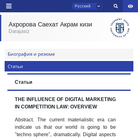
Русский
Ахророва Саехат Акрам кизи
Чат приёмной комиссии ТГЮУ
Darajasiz
Онлайн
Здравствуйте! Добро пожаловать в чат
Биография и резюме
приёмной комиссии ТГЮУ.
Статьи
Оставляйте здесь свои обращения по
вопросам приёма.
Статьи
Выберите тему — затем появятся
THE INFLUENCE OF DIGITAL MARKETING
конкретные вопросы:
IN COMPETITION LAW: OVERVIEW
1. Документы (бакалавр) (5)
2. Документы (магистр) (4)
Abstract. The current materialistic era can
3. Собеседование (бакалавр) (8)
indicate us that our world is going to be
"techno sphere", dramatically. Digital aspects
4. Собеседование (магистр) (5)
5. Стоимость обучения (2)