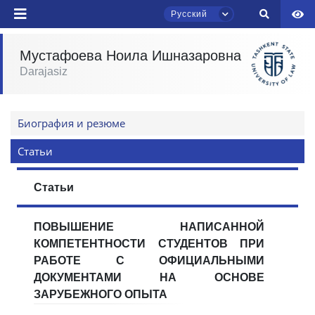
Русский
Мустафоева Ноила Ишназаровна
Darajasiz
Чат приёмной комиссии ТГЮУ
Онлайн
Биография и резюме
Здравствуйте! Добро пожаловать в чат
приёмной комиссии ТГЮУ.
Статьи
Оставляйте здесь свои обращения по
Статьи
вопросам приёма.
ПОВЫШЕНИЕ НАПИСАННОЙ
Выберите тему — затем появятся
конкретные вопросы:
КОМПЕТЕНТНОСТИ СТУДЕНТОВ ПРИ
РАБОТЕ С ОФИЦИАЛЬНЫМИ
1. Документы (бакалавр) (5)
2. Документы (магистр) (4)
ДОКУМЕНТАМИ НА ОСНОВЕ
ЗАРУБЕЖНОГО ОПЫТА
3. Собеседование (бакалавр) (8)