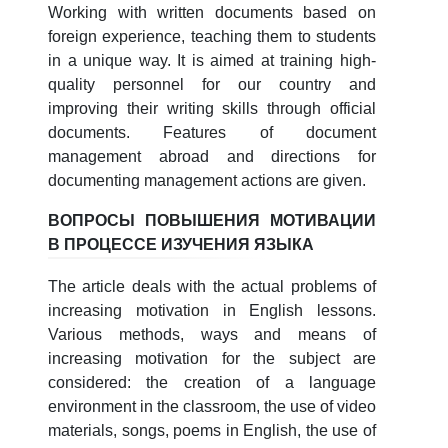
4. Собеседование (магистр) (5)
5. Стоимость обучения (2)
Working with written documents based on
foreign experience, teaching them to students
6. Онлайн-заявки (15)
7. Колл-центр (4)
in a unique way. It is aimed at training high-
8. Квота (бакалавриат) (1)
9. Квота (магистратура) (1)
quality personnel for our country and
improving their writing skills through official
✉️ Написать администратору
documents. Features of document
management abroad and directions for
documenting management actions are given.
ВОПРОСЫ ПОВЫШЕНИЯ МОТИВАЦИИ
В ПРОЦЕССЕ ИЗУЧЕНИЯ ЯЗЫКА
The article deals with the actual problems of
increasing motivation in English lessons.
Various methods, ways and means of
increasing motivation for the subject are
considered: the creation of a language
environment in the classroom, the use of video
materials, songs, poems in English, the use of