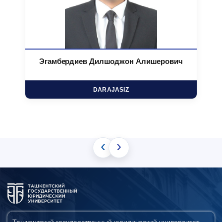
Эгамбердиев Дилшоджон Алишерович
DARAJASIZ
‹
›