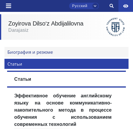
Русский
Zoyirova Dilso‘z Abdijalilovna
Чат приёмной комиссии ТГЮУ
Darajasiz
Онлайн
Здравствуйте! Добро пожаловать в чат
Биография и резюме
приёмной комиссии ТГЮУ.
Статьи
Оставляйте здесь свои обращения по
вопросам приёма.
Статьи
Выберите тему — затем появятся
конкретные вопросы:
Эффективное обучение английскому
языку на основе коммуникативно-
1. Документы (бакалавр) (5)
2. Документы (магистр) (4)
накопительного метода в процессе
обучения с использованием
3. Собеседование (бакалавр) (8)
современных технологий
4. Собеседование (магистр) (5)
5. Стоимость обучения (2)