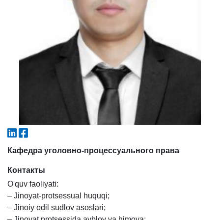
4. Собеседование (магистр) (5)
5. Стоимость обучения (2)
6. Онлайн-заявки (15)
7. Колл-центр (4)
8. Квота (бакалавриат) (1)
9. Квота (магистратура) (1)
✉️ Написать администратору
Кафедра уголовно-процессуального права
Контакты
O'quv faoliyati:
– Jinoyat-protsessual huquqi;
– Jinoiy odil sudlov asoslari;
– Jinoyat protsessida ayblov va himoya;