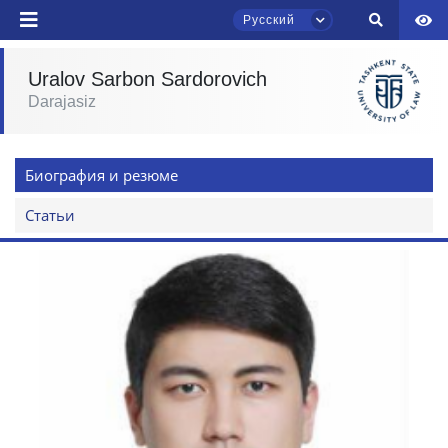
Русский
Uralov Sarbon Sardorovich
Darajasiz
Чат приёмной комиссии ТГЮУ
Онлайн
Биография и резюме
Здравствуйте! Добро пожаловать в чат
приёмной комиссии ТГЮУ.
Статьи
Оставляйте здесь свои обращения по
вопросам приёма.
Выберите тему — затем появятся
конкретные вопросы:
1. Документы (бакалавр) (5)
2. Документы (магистр) (4)
3. Собеседование (бакалавр) (8)