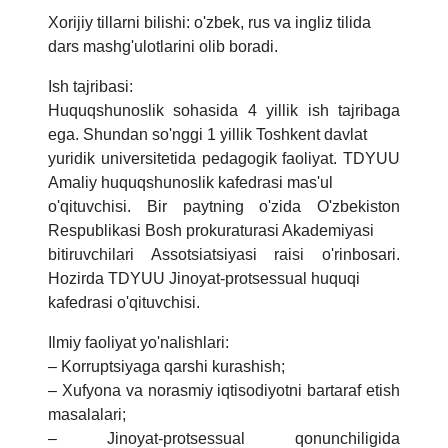
Xorijiy tillarni bilishi: o'zbek, rus va ingliz tilida
dars mashg'ulotlarini olib boradi.
Ish tajribasi:
Huquqshunoslik sohasida 4 yillik ish tajribaga
ega. Shundan so'nggi 1 yillik Toshkent davlat
yuridik universitetida pedagogik faoliyat. TDYUU
Amaliy huquqshunoslik kafedrasi mas'ul
o'qituvchisi. Bir paytning o'zida O'zbekiston
Respublikasi Bosh prokuraturasi Akademiyasi
bitiruvchilari Assotsiatsiyasi raisi o'rinbosari.
Hozirda TDYUU Jinoyat-protsessual huquqi
kafedrasi o'qituvchisi.
Ilmiy faoliyat yo'nalishlari:
– Korruptsiyaga qarshi kurashish;
– Xufyona va norasmiy iqtisodiyotni bartaraf etish
masalalari;
– Jinoyat-protsessual qonunchiligida