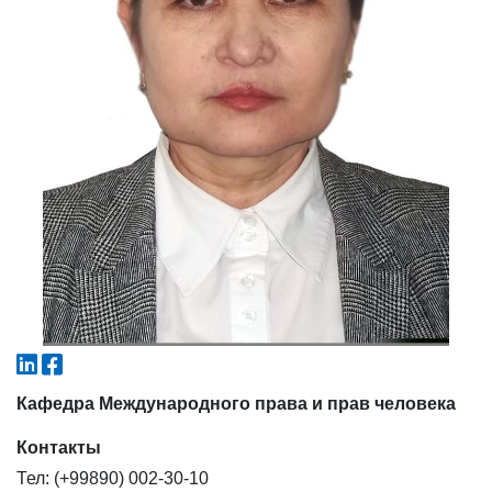
4. Собеседование (магистр) (5)
5. Стоимость обучения (2)
6. Онлайн-заявки (15)
7. Колл-центр (4)
8. Квота (бакалавриат) (1)
9. Квота (магистратура) (1)
✉️ Написать администратору
Кафедра Международного права и прав человека
Контакты
Тел: (+99890) 002-30-10