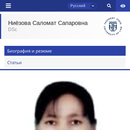
Русский
Ниёзова Саломат Сапаровна
DSc
Чат приёмной комиссии ТГЮУ
Онлайн
Биография и резюме
Здравствуйте! Добро пожаловать в чат
приёмной комиссии ТГЮУ.
Статьи
Оставляйте здесь свои обращения по
вопросам приёма.
Выберите тему — затем появятся
конкретные вопросы:
1. Документы (бакалавр) (5)
2. Документы (магистр) (4)
3. Собеседование (бакалавр) (8)