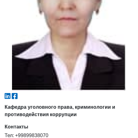
4. Собеседование (магистр) (5)
5. Стоимость обучения (2)
6. Онлайн-заявки (15)
7. Колл-центр (4)
8. Квота (бакалавриат) (1)
9. Квота (магистратура) (1)
✉️ Написать администратору
Кафедра уголовного права, криминологии и
противодействия коррупции
Контакты
Тел: +99899838070