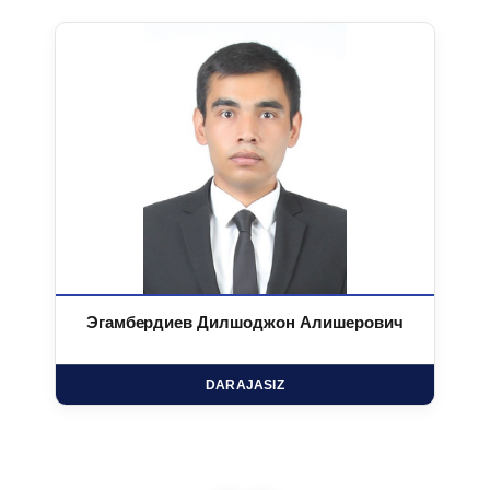
Эгамбердиев Дилшоджон Алишерович
DARAJASIZ