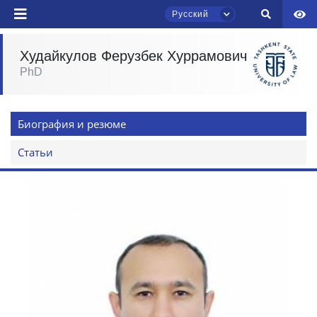
Русский
Худайкулов Ферузбек Хуррамович
PhD
Чат приёмной комиссии ТГЮУ
Онлайн
Биография и резюме
Здравствуйте! Добро пожаловать в чат
приёмной комиссии ТГЮУ.
Статьи
Оставляйте здесь свои обращения по
вопросам приёма.
Выберите тему — затем появятся
конкретные вопросы:
1. Документы (бакалавр) (5)
2. Документы (магистр) (4)
3. Собеседование (бакалавр) (8)