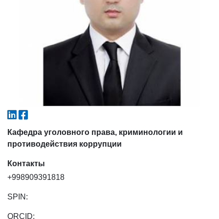
4. Собеседование (магистр) (5)
5. Стоимость обучения (2)
6. Онлайн-заявки (15)
7. Колл-центр (4)
8. Квота (бакалавриат) (1)
9. Квота (магистратура) (1)
✉️ Написать администратору
Кафедра уголовного права, криминологии и
противодействия коррупции
Контакты
+998909391818
SPIN:
ORCID: