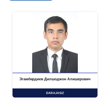
Эгамбердиев Дилшоджон Алишерович
DARAJASIZ