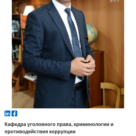
4. Собеседование (магистр) (5)
5. Стоимость обучения (2)
6. Онлайн-заявки (15)
7. Колл-центр (4)
8. Квота (бакалавриат) (1)
9. Квота (магистратура) (1)
✉️ Написать администратору
Кафедра уголовного права, криминологии и
противодействия коррупции