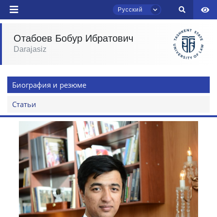
Русский
Отабоев Бобур Ибратович
Darajasiz
Чат приёмной комиссии ТГЮУ
Онлайн
Биография и резюме
Здравствуйте! Добро пожаловать в чат
приёмной комиссии ТГЮУ.
Статьи
Оставляйте здесь свои обращения по
вопросам приёма.
Выберите тему — затем появятся
конкретные вопросы:
1. Документы (бакалавр) (5)
2. Документы (магистр) (4)
3. Собеседование (бакалавр) (8)