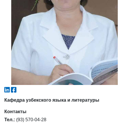
4. Собеседование (магистр) (5)
5. Стоимость обучения (2)
6. Онлайн-заявки (15)
7. Колл-центр (4)
8. Квота (бакалавриат) (1)
9. Квота (магистратура) (1)
✉️ Написать администратору
Кафедра узбекского языка и литературы
Контакты
Тел.:
(93) 570-04-28