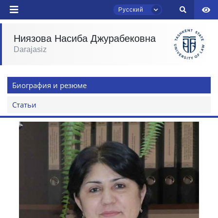
Русский
Ниязова Насиба Джурабековна
Darajasiz
Чат приёмной комиссии ТГЮУ
Онлайн
Биография и резюме
Здравствуйте! Добро пожаловать в чат
приёмной комиссии ТГЮУ.
Статьи
Оставляйте здесь свои обращения по
вопросам приёма.
Выберите тему — затем появятся
конкретные вопросы:
1. Документы (бакалавр) (5)
2. Документы (магистр) (4)
3. Собеседование (бакалавр) (8)