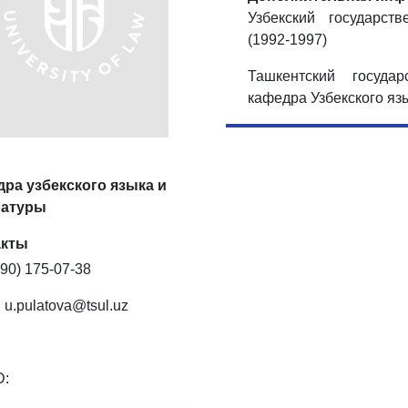
Узбекский государст
(1992-1997)
Ташкентский государ
кафедра Узбекского яз
ра узбекского языка и
ратуры
акты
(90) 175-07-38
:
u.pulatova@tsul.uz
D: