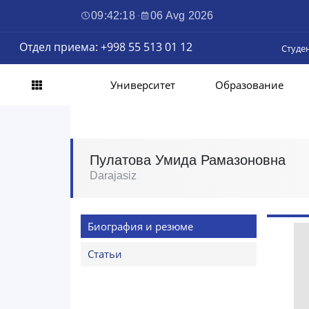
09:42:19
·
06 Avg 2026
Отдел приема: +998 55 513 01 12
Студе
Университет
Образование
Пулатова Умида Рамазоновна
Darajasiz
Биография и резюме
Статьи