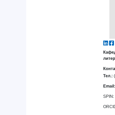
Кафед
лите
Конт
Тел.:
Email
SPIN:
ORCI