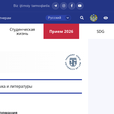
Biz ijtimoiy tarmoqlarda:
тнерам
Русский
Студенческая
Прием 2026
SDG
жизнь
ыка и литературы
ормация