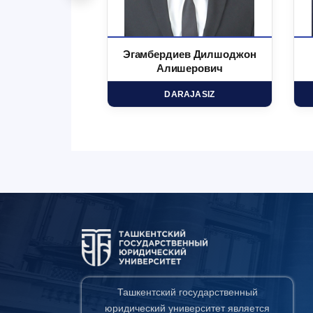
 Маъруфжон
Эгамбердиев Дилшоджон
минович
Алишерович
HD
DARAJASIZ
Ташкентский государственный
юридический университет является