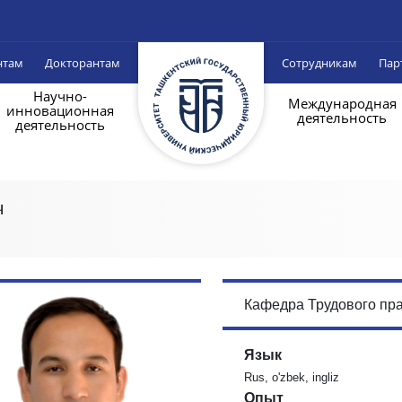
нтам
Докторантам
Сотрудникам
Пар
Научно-
Международная
инновационная
деятельность
деятельность
ч
Кафедра Трудового пр
Язык
Rus, o'zbek, ingliz
Опыт