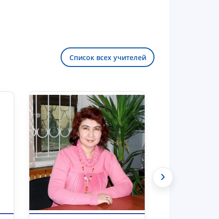
Список всех учителей
Здравствуйте! Добро пожаловать в
чат приёмной комиссии ТГЮУ.
›
Оставляйте здесь свои обращения
по вопросам приёма.
Чат приёмной комиссии ТГЮУ
Онлайн
Выберите тему — затем появятся