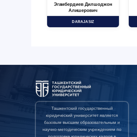
 Маъруфжон
Эгамбердиев Дилшоджон
минович
Алишерович
HD
DARAJASIZ
Ташкентский государственный
юридический университет является
базовым высшим образовательным и
научно-методическим учреждением по
подготовке юридических кадров в