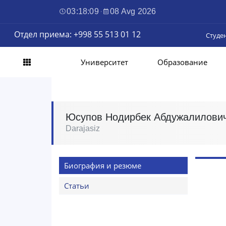
03:18:10
·
08 Avg 2026
Отдел приема: +998 55 513 01 12
Студе
Университет
Образование
Юсупов Нодирбек Абдужалилови
Darajasiz
Биография и резюме
Статьи