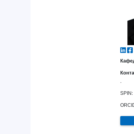
Кафе
Конт
.
SPIN:
ORCID