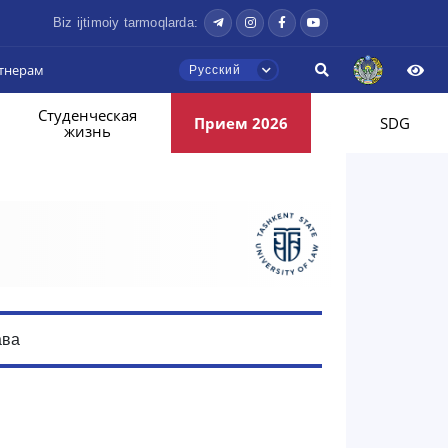
Biz ijtimoiy tarmoqlarda:
тнерам
Русский
Студенческая
Прием 2026
SDG
жизнь
ава