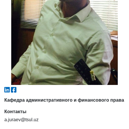
6. Онлайн-заявки (15)
7. Колл-центр (4)
8. Квота (бакалавриат) (1)
9. Квота (магистратура) (1)
✉️ Написать администратору
Кафедра административного и финансового права
Контакты
a.juraev@tsul.uz