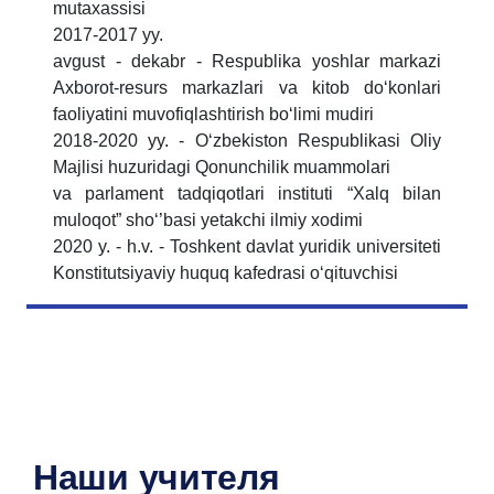
mutaxassisi
2017-2017 yy.
avgust - dekabr - Respublika yoshlar markazi
Axborot-resurs markazlari va kitob do‘konlari
faoliyatini muvofiqlashtirish bo‘limi mudiri
2018-2020 yy. - O‘zbekiston Respublikasi Oliy
Majlisi huzuridagi Qonunchilik muammolari
va parlament tadqiqotlari instituti “Xalq bilan
muloqot” sho‘’basi yetakchi ilmiy xodimi
2020 y. - h.v. - Toshkent davlat yuridik universiteti
Konstitutsiyaviy huquq kafedrasi o‘qituvchisi
Наши учителя