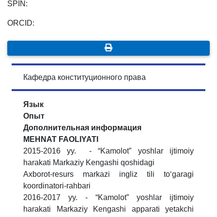
SPIN:
ORCID:
Кафедра конституционного права
Язык
Опыт
Дополнительная информация
MЕHNAT FAOLIYATI
2015-2016 yy. - “Kamolot” yoshlar ijtimoiy
harakati Markaziy Kengashi qoshidagi
Axborot-resurs markazi ingliz tili to‘garagi
koordinatori-rahbari
2016-2017 yy. - “Kamolot” yoshlar ijtimoiy
harakati Markaziy Kengashi apparati yetakchi