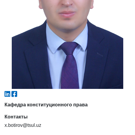
4. Собеседование (магистр) (5)
5. Стоимость обучения (2)
6. Онлайн-заявки (15)
7. Колл-центр (4)
8. Квота (бакалавриат) (1)
9. Квота (магистратура) (1)
✉️ Написать администратору
Кафедра конституционного права
Контакты
x.botirov@tsul.uz