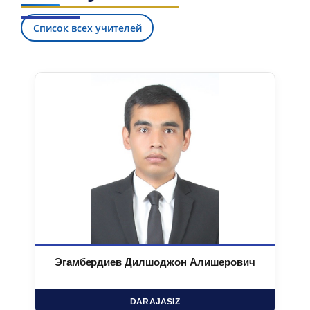
Список всех учителей
Эгамбердиев Дилшоджон Алишерович
DARAJASIZ