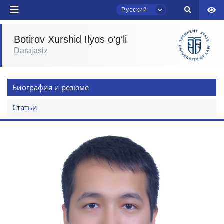
Русский
Botirov Xurshid Ilyos o‘g‘li
Darajasiz
Чат приёмной комиссии ТГЮУ
Онлайн
Биография и резюме
Здравствуйте! Добро пожаловать в чат
приёмной комиссии ТГЮУ.
Статьи
Оставляйте здесь свои обращения по
вопросам приёма.
Выберите тему — затем появятся
конкретные вопросы:
1. Документы (бакалавр) (5)
2. Документы (магистр) (4)
3. Собеседование (бакалавр) (8)