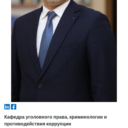
4. Собеседование (магистр) (5)
5. Стоимость обучения (2)
6. Онлайн-заявки (15)
7. Колл-центр (4)
8. Квота (бакалавриат) (1)
9. Квота (магистратура) (1)
✉️ Написать администратору
Кафедра уголовного права, криминологии и
противодействия коррупции