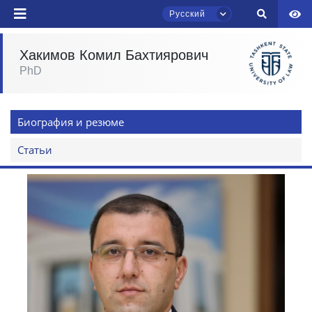
Русский
Хакимов Комил Бахтиярович
PhD
Чат приёмной комиссии ТГЮУ
Онлайн
Биография и резюме
Здравствуйте! Добро пожаловать в чат
приёмной комиссии ТГЮУ.
Статьи
Оставляйте здесь свои обращения по
вопросам приёма.
Выберите тему — затем появятся
конкретные вопросы:
1. Документы (бакалавр) (5)
2. Документы (магистр) (4)
3. Собеседование (бакалавр) (8)