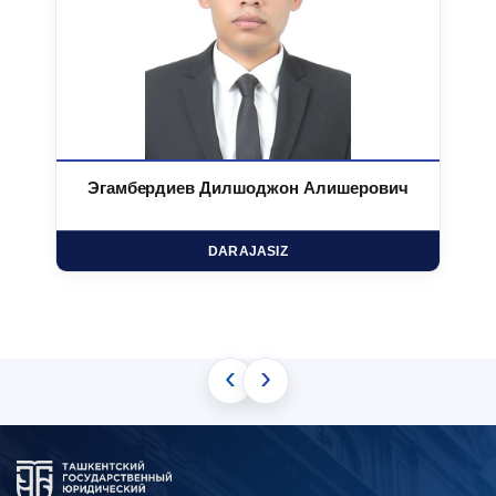
Эгамбердиев Дилшоджон Алишерович
DARAJASIZ
‹
›