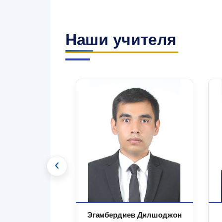
Наши учителя
‹
 Маъруфжон
Эгамбердиев Дилшоджон