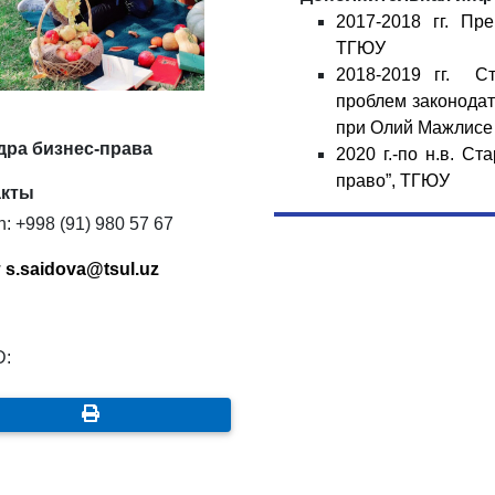
2017-2018 гг. Пр
ТГЮУ
2018-2019 гг. С
проблем законодат
при Олий Мажлисе
ра бизнес-права
2020 г.-по н.в. С
право”, ТГЮУ
акты
n: +998 (91) 980 57 67
:
s.saidova@tsul.uz
D: