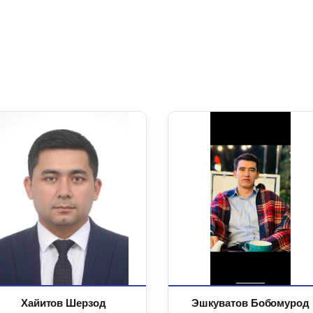
Хайитов Шерзод
Эшкуватов Бобомурод