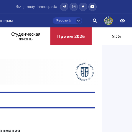
Biz ijtimoiy tarmoqlarda:
тнерам
Русский
Студенческая
Прием 2026
SDG
жизнь
ормация