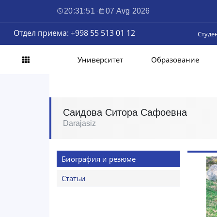
20:31:52
·
07 Avg 2026
Отдел приема: +998 55 513 01 12
Студе
Университет
Образование
Саидова Ситора Сафоевна
Darajasiz
Биография и резюме
Статьи