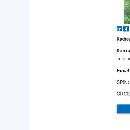
Кафед
Конт
Telefo
Email
SPIN:
ORCI