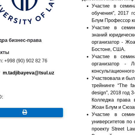
Участие в семин
обучения”, 2017 г
Блум Профессор к
Участие в семин
знаний юридически
ра бизнес-права
организатор - Жо
Бостоне, США.
акты
Участие в семин
n: +998 (90) 902 82 76
организатор - 
консультационного
:
m.tadjibayeva@tsul.uz
Участвовала и был
трейнинге “The fa
design”, 2018 год 3
D:
Колледжа права
Жоан Блум и Сюзан
Участие в семин
университетов по
проекту Street La