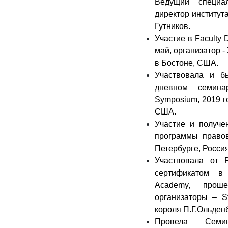
Ведущий специа
директор институт
Гутников.
Участие в
Faculty 
май, организатор 
в Бостоне, США.
Участвовала и б
дневном семинар-
Symposium, 2019 г
США.
Участие и получ
программы правов
Петербурге, Россия
Участвовала от 
сертификатом в
Academy, прош
организаторы – S
короля П.Г.Ольденб
Провела Семи