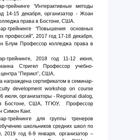
ар-трейнинге “Интерактивные методы
од 14-15 декабря, организатор - Жоан
олледжа права в Бостоне, США.
ар-трейнинге “Повышения основных
х профессий”, 2017 год 17-18 декабря,
ан Блум Профессор колледжа права в
ар-трейнинге, 2018 год 11-12 июня,
Лианна Стригел Профессор учебно-
 центра "Перикл", США.
а награждена сертификатом в семинар-
culty development workshop on course
-6 июля, организаторы - Regional dialog,
 в Бостоне, США, ТГЮУ, Профессор
 Симон Канг.
ар-трейнинге для группы тренеров
 обучению школьников средних школ по
w, 2019 год 6-9 января, организатор –