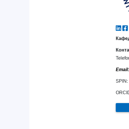
Кафед
Конт
Telefo
Email
SPIN:
ORCI