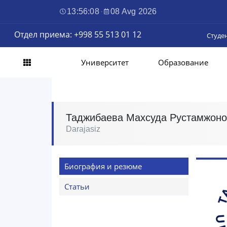
13:56:09
·
08 Avg 2026
Отдел приема: +998 55 513 01 12
Студе
Университет
Образование
Таджибаева Махсуда Рустамжон
Darajasiz
Биография и резюме
Статьи