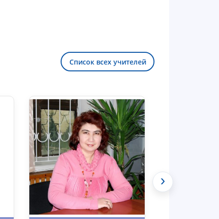
Список всех учителей
Здравствуйте! Добро пожаловать в
чат приёмной комиссии ТГЮУ.
›
Оставляйте здесь свои обращения
по вопросам приёма.
Чат приёмной комиссии ТГЮУ
Онлайн
Выберите тему — затем появятся