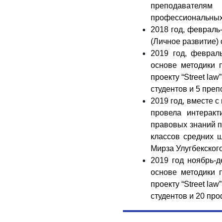
преподават
профессиональных 
2018 год, февраль-
(Личное развитие)
2019 год, феврал
основе методики 
проекту “Street la
студентов и 5 пре
2019 год, вместе
провела интерак
правовых знаний по
классов средних 
Мирза Улугбекског
2019 год ноябрь-д
основе методики 
проекту “Street la
студентов и 20 пр