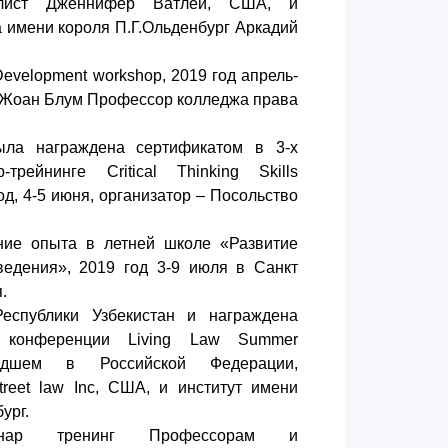
лист Дженнифер Ватлей, США, и
а имени короля П.Г.Ольденбург Аркадий
Development workshop, 2019 год апрель-
- Жоан Блум Профессор колледжа права
ыла награждена сертификатом в 3-х
трейнинге Critical Thinking Skills
од, 4-5 июня, организатор – Посольство
ение опыта в летней школе
«Развитие
едения», 2019 год 3-9 июля в Санкт
.
Республики Узбекистан и награждена
 конференции Living Law Summer
едшем в Российской Федерации,
treet law Inc, США, и институт имени
ург.
нар тренинг Профессорам и