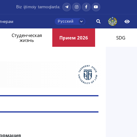
Biz ijtimoiy tarmoqlarda:
тнерам
Русский
Студенческая
Прием 2026
SDG
жизнь
ормация