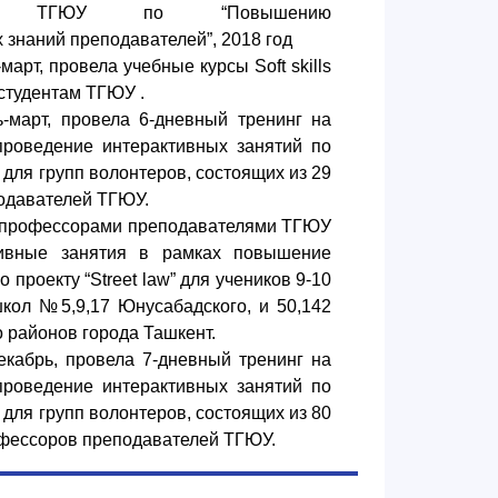
елям ТГЮУ по “Повышению
знаний преподавателей”, 2018 год
март, провела учебные курсы Soft skills
 студентам ТГЮУ .
ь-март, провела 6-дневный тренинг на
проведение интерактивных занятий по
w” для групп волонтеров, состоящих из 29
подавателей ТГЮУ.
 с профессорами преподавателями ТГЮУ
тивные занятия в рамках повышение
 проекту “Street law” для учеников 9-10
школ №5,9,17 Юнусабадского, и 50,142
о районов города Ташкент.
екабрь, провела 7-дневный тренинг на
проведение интерактивных занятий по
w” для групп волонтеров, состоящих из 80
офессоров преподавателей ТГЮУ.