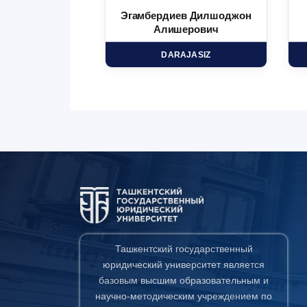
 Маъруфжон
Эгамбердиев Дилшоджон
минович
Алишерович
HD
DARAJASIZ
Ташкентский государственный
юридический университет является
базовым высшим образовательным и
научно-методическим учреждением по