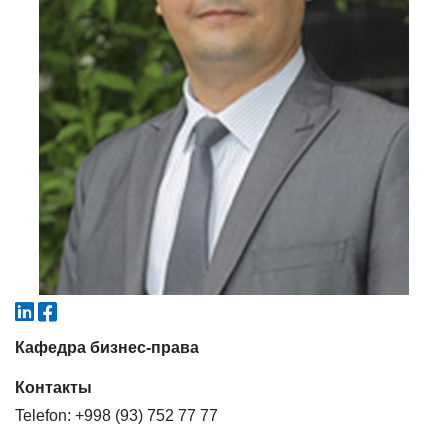
4. Собеседование (магистр) (5)
5. Стоимость обучения (2)
6. Онлайн-заявки (15)
7. Колл-центр (4)
8. Квота (бакалавриат) (1)
9. Квота (магистратура) (1)
✉️ Написать администратору
Кафедра бизнес-права
Контакты
Telefon: +998 (93) 752 77 77