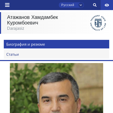
Русский
Атажанов Хамдамбек
Куромбоевич
Darajasiz
Чат приёмной комиссии ТГЮУ
Онлайн
Биография и резюме
Здравствуйте! Добро пожаловать в чат
приёмной комиссии ТГЮУ.
Статьи
Оставляйте здесь свои обращения по
вопросам приёма.
Выберите тему — затем появятся
конкретные вопросы:
1. Документы (бакалавр) (5)
2. Документы (магистр) (4)
3. Собеседование (бакалавр) (8)