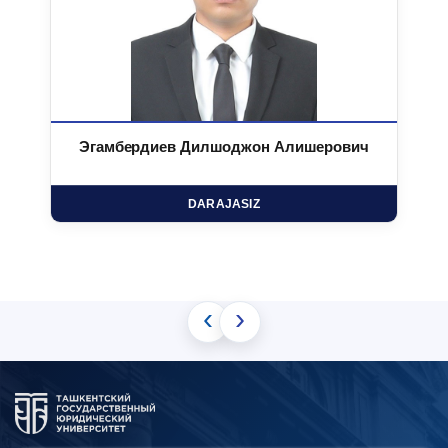
Эгамбердиев Дилшоджон Алишерович
DARAJASIZ
‹
›