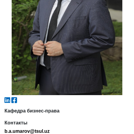
4. Собеседование (магистр) (5)
5. Стоимость обучения (2)
6. Онлайн-заявки (15)
7. Колл-центр (4)
8. Квота (бакалавриат) (1)
9. Квота (магистратура) (1)
✉️ Написать администратору
Кафедра бизнес-права
Контакты
b.a.umarov@tsul.uz