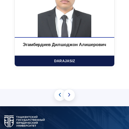
Эгамбердиев Дилшоджон Алишерович
DARAJASIZ
‹
›