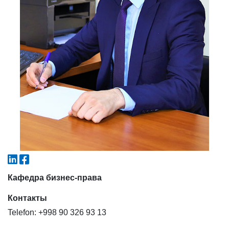
4. Собеседование (магистр) (5)
5. Стоимость обучения (2)
6. Онлайн-заявки (15)
7. Колл-центр (4)
8. Квота (бакалавриат) (1)
9. Квота (магистратура) (1)
✉️ Написать администратору
Кафедра бизнес-права
Контакты
Telefon: +998 90 326 93 13