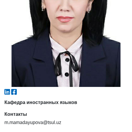
6. Онлайн-заявки (15)
7. Колл-центр (4)
8. Квота (бакалавриат) (1)
9. Квота (магистратура) (1)
✉️ Написать администратору
Кафедра иностранных языков
Контакты
m.mamadayupova@tsul.uz