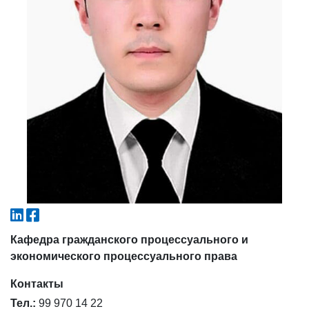
4. Собеседование (магистр) (5)
5. Стоимость обучения (2)
6. Онлайн-заявки (15)
7. Колл-центр (4)
8. Квота (бакалавриат) (1)
9. Квота (магистратура) (1)
✉️ Написать администратору
Кафедра гражданского процессуального и
экономического процессуального права
Контакты
Тел.:
99 970 14 22