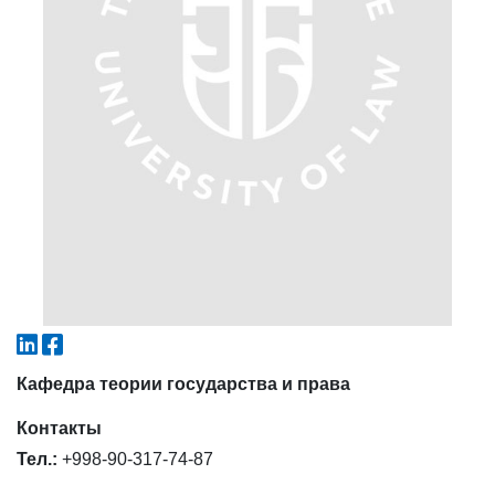
4. Собеседование (магистр) (5)
5. Стоимость обучения (2)
6. Онлайн-заявки (15)
7. Колл-центр (4)
8. Квота (бакалавриат) (1)
9. Квота (магистратура) (1)
✉️ Написать администратору
Кафедра теории государства и права
Контакты
Тел.:
+998-90-317-74-87