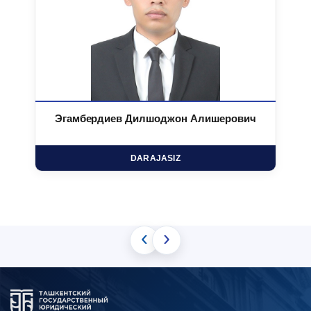
Эгамбердиев Дилшоджон Алишерович
DARAJASIZ
‹
›