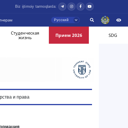
Biz ijtimoiy tarmoqlarda:
тнерам
Русский
Студенческая
Прием 2026
SDG
жизнь
рства и права
ормация