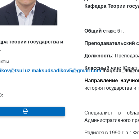
Кафедра Теории госу
Общий стаж:
6 г.
ра теории государства и
Преподавательский с
а
Должность:
Преподав
акты
Классный чин:
Юрист 
ikov@tsul.uz
maksudsadikov5@gmail.com
maqsud_90@ma
Направление научно
история государства и
D:
Специалист в обла
Административного пра
Родился в 1990 г. в г. 