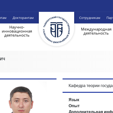
нтам
Докторантам
Сотрудникам
Пар
Научно-
Международная
инновационная
деятельность
деятельность
ич
Кафедра теории госуда
Язык
Опыт
Дополнительная инф