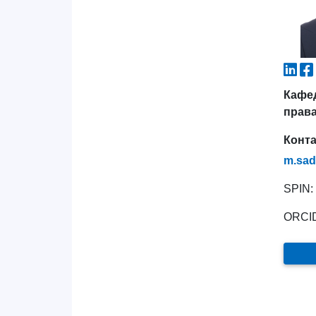
Кафед
прав
Конт
m.sad
SPIN:
ORCI