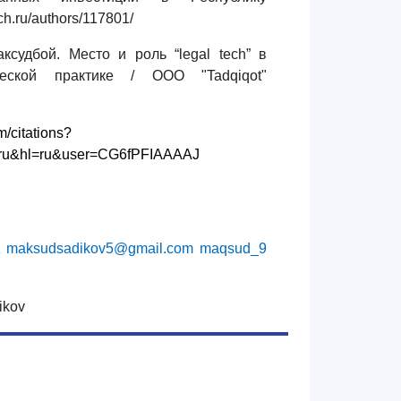
uch.ru/authors/117801/
удбой.
M
есто и роль “legal tech” в
ческой практике /
ООО "Tadqiqot"
m/citations?
=ru&hl=ru&user=CG6fPFIAAAAJ
z
maksudsadikov5@gmail.com
maqsud_9
ikov