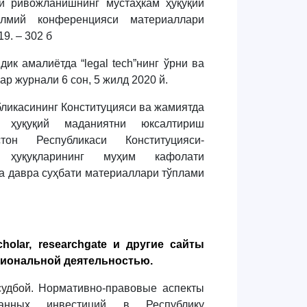
и ривожланишнинг мустаҳкам ҳуқуқий
илмий конференцияси материаллари
19. – 302 б
малиётда “legal tech”нинг ўрни ва
ар журнали 6 сон, 5 жилд 2020 й.
касининг Конституцияси ва жамиятда
 ҳуқуқий маданиятни юксалтириш
тон Республикаси Конституцияси-
 ҳуқуқларининг муҳим кафолати
а давра суҳбати материаллари тўплами
holar, researchgate и другие сайты
сиональной деятельностью.
дбой.
Нормативно-правовые аспекты
ранных инвестиций в Республику