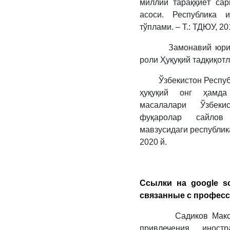
миллий тараққиёт сар
асоси. Республика 
тўплами. – Т.: ТДЮУ, 20
Замонавий юридик а
роли Ҳуқуқий тадқиқотл
Ўзбекистон Республи
ҳуқуқий онг ҳамда
масалалари Ўзбекис
фуқаролар сайлов
мавзусидаги республик
2020 й.
Ссылки на google sc
связанные с профес
Садиков Максу
привлечения иност