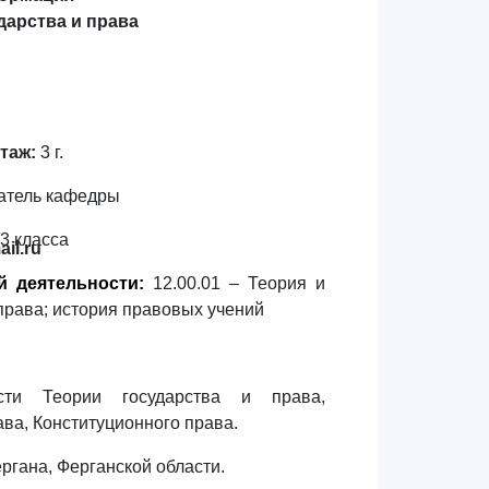
дарства и права
таж:
3 г.
атель кафедры
3 класса
il.ru
й деятельности
:
12.00.01 – Теория и
 права; история правовых учений
сти Теории государства и права,
ва, Конституционного права.
Фергана, Ферганской области.