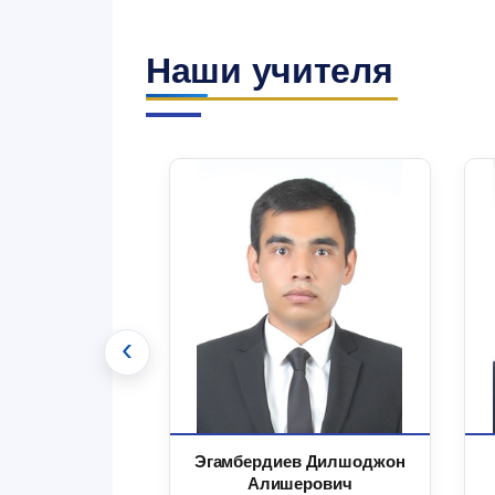
Наши учителя
‹
 Маъруфжон
Эгамбердиев Дилшоджон
минович
Алишерович