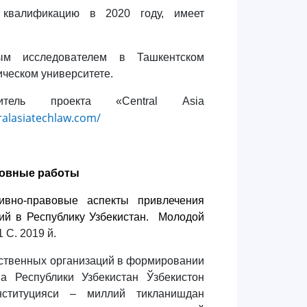
квалификацию в 20
20
году, имеет
ым исследователем в Ташкентском
ческом университете.
одитель проекта «С
entral
А
sia
ralasiatechlaw.com/
овные работы
вовые аспекты привлечения
ий в Республику Узбекистан. Молодой
 С. 2019 й.
венных организаций в формировании
а Республики Узбекистан Ўзбекистон
онституцияси – миллий тикланишдан