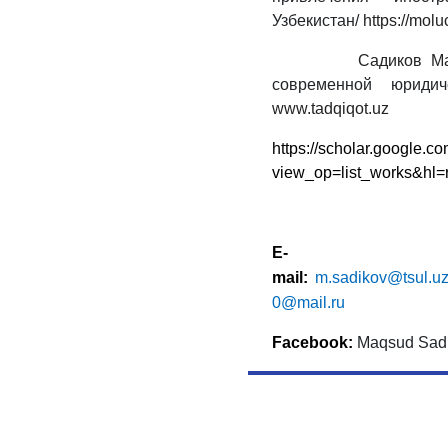
Узбекистан/
https://mol
Садиков Макс
современной юриди
www.tadqiqot.uz
https://scholar.google.co
view_op=list_works&hl
E-
mail:
m.sadikov@tsul.u
0@mail.ru
Facebook
:
Maqsud Sad