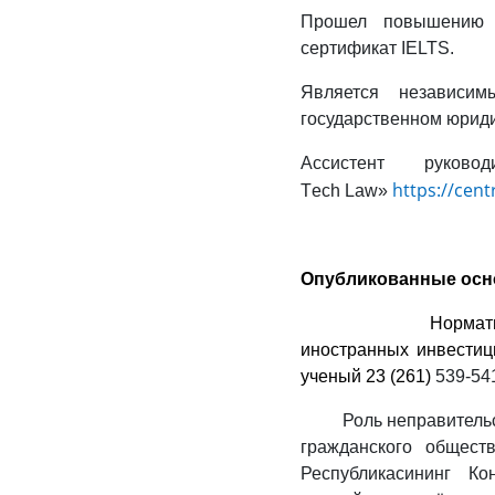
Прошел повышению 
сертификат IELTS.
Является независим
государственном юриди
Ассистент руков
https://cent
Т
ech Law
»
Опубликованные осн
Нормативно-пра
иностранных инвестиц
ученый 23 (261)
539-541
Роль неправительст
гражданского обществ
Республикасининг К