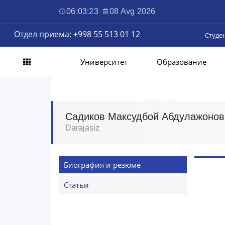
06:03:24
·
08 Avg 2026
Отдел приема: +998 55 513 01 12
Студе
Университет
Образование
Садиков Максудбой Абдулажонов
Darajasiz
Биография и резюме
Статьи