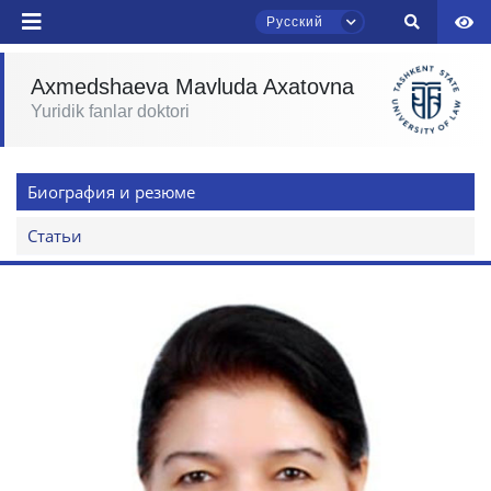
Русский
Ваше имя и фамилия
Axmedshaeva Mavluda Axatovna
Ваш номер телефона
Yuridik fanlar doktori
Чат приёмной комиссии ТГЮУ
Почта
Онлайн
Биография и резюме
отправить
Здравствуйте! Добро пожаловать в чат
Статьи
приёмной комиссии ТГЮУ.
Оставляйте здесь свои обращения по
вопросам приёма.
Выберите тему — затем появятся
конкретные вопросы:
1. Документы (бакалавр) (5)
2. Документы (магистр) (4)
3. Собеседование (бакалавр) (8)