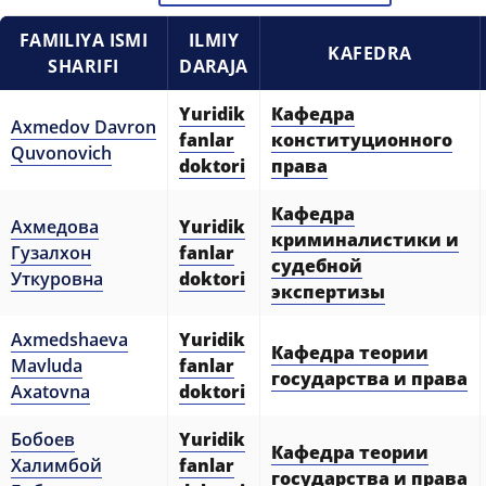
6. Онлайн-заявки (15)
7. Колл-центр (4)
FAMILIYA ISMI
ILMIY
KAFEDRA
SHARIFI
DARAJA
8. Квота (бакалавриат) (1)
9. Квота (магистратура) (1)
✉️ Написать администратору
Yuridik
Кафедра
Axmedov Davron
fanlar
конституционного
Quvonovich
doktori
права
Кафедра
Ахмедова
Yuridik
криминалистики и
Гузалхон
fanlar
судебной
Уткуровна
doktori
экспертизы
Axmedshaeva
Yuridik
Кафедра теории
Mavluda
fanlar
государства и права
Axatovna
doktori
Бобоев
Yuridik
Кафедра теории
Халимбой
fanlar
государства и права