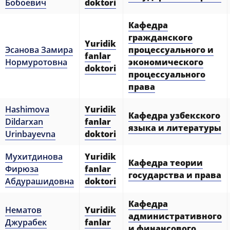
Бобоевич
doktori
Кафедра
гражданского
Yuridik
Эсанова Замира
процессуального и
fanlar
Нормуротовна
экономического
doktori
процессуального
права
Hashimova
Yuridik
Кафедра узбекского
Dildarxan
fanlar
языка и литературы
Urinbayevna
doktori
Мухитдинова
Yuridik
Кафедра теории
Фирюза
fanlar
государства и права
Абдурашидовна
doktori
Кафедра
Нематов
Yuridik
административного
Джурабек
fanlar
и финансового