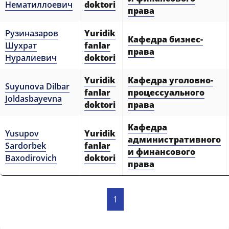
Нематиллоевич
doktori
права
Рузиназаров
Yuridik
Кафедра бизнес-
Шухрат
fanlar
права
Нуралиевич
doktori
Yuridik
Кафедра уголовно-
Suyunova Dilbar
fanlar
процессуального
Joldasbayevna
doktori
права
Кафедра
Yusupov
Yuridik
административного
Sardorbek
fanlar
и финансового
Baxodirovich
doktori
права
1