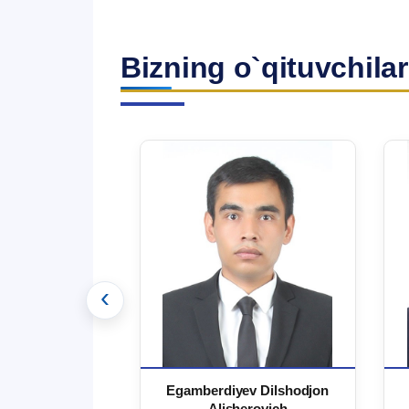
Bizning o`qituvchilar
‹
 Ma`rufjon
Egamberdiyev Dilshodjon