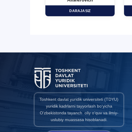
minovich
Alisherovich
HD
DARAJASIZ
Toshkent davlat yuridik universiteti (TDYU)
yuridik kadrlarni tayyorlash bo‘yicha
O‘zbekistonda tayanch oliy o‘quv va ilmiy-
uslubiy muassasa hisoblanadi.