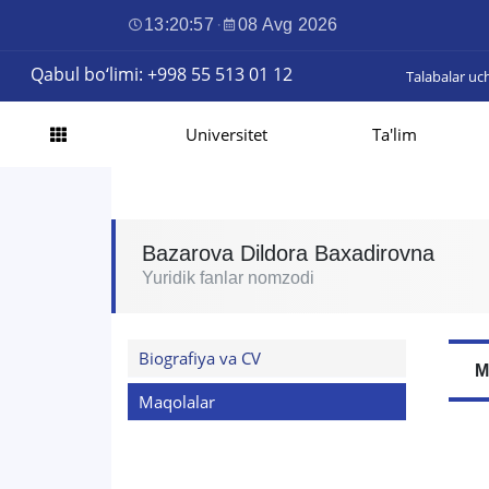
13:20:57
·
08 Avg 2026
Qabul bo‘limi: +998 55 513 01 12
Talabalar uc
Universitet
Ta'lim
Bazarova Dildora Baxadirovna
Yuridik fanlar nomzodi
Biografiya va CV
M
Maqolalar