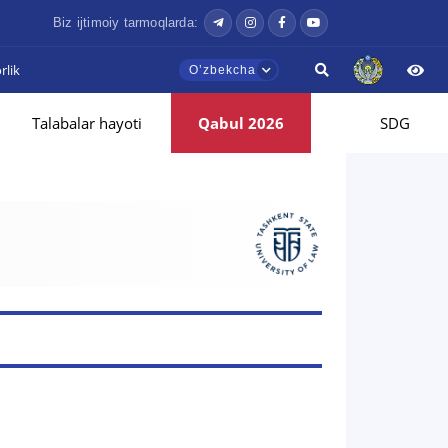
Biz ijtimoiy tarmoqlarda:
lik
Oʼzbekcha
Talabalar hayoti
Qabul 2026
SDG