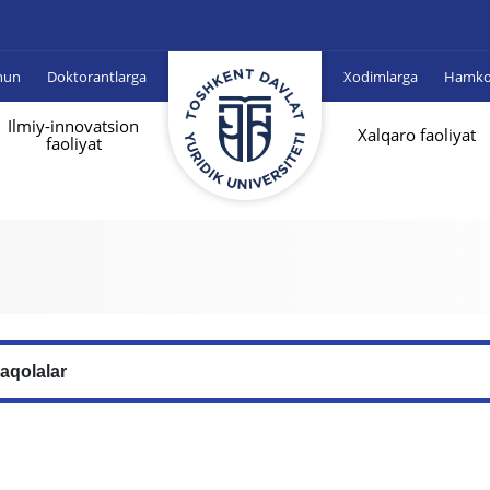
hun
Doktorantlarga
Xodimlarga
Hamkor
Ilmiy-innovatsion
Xalqaro faoliyat
faoliyat
aqolalar