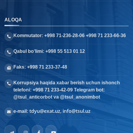
ALOQA
Kommutator: +998 71-236-28-06 +998 71 233-66-36
Qabul bo‘limi: +998 55 513 01 12
Faks: +998 71 233-37-48
Korrupsiya haqida xabar berish uchun ishonch
telefoni: +998 71 233-42-09 Telegram bot:
@tsul_anticorbot va @tsul_anonimbot
tdyu@exat.uz, info@tsul.uz
e-mail: