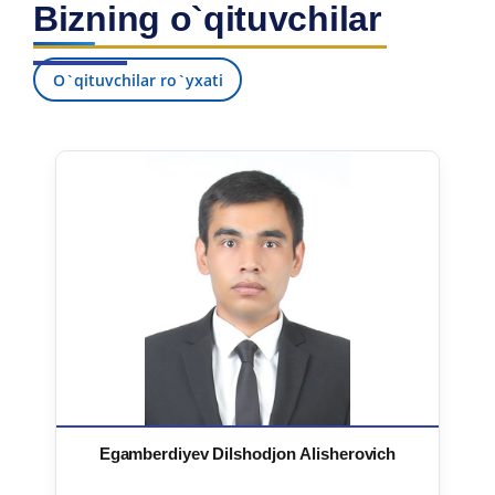
Bizning o`qituvchilar
7. Call-center (4)
8. Bakalavriat kvotasi (3)
9. Magistratura kvotasi (4)
✉️ Adminga yozish
O`qituvchilar ro`yxati
Egamberdiyev Dilshodjon Alisherovich