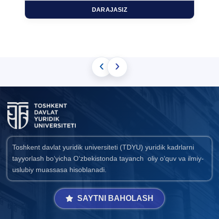
DARAJASIZ
‹
›
Toshkent davlat yuridik universiteti (TDYU) yuridik kadrlarni
tayyorlash bo‘yicha O‘zbekistonda tayanch oliy o‘quv va ilmiy-
uslubiy muassasa hisoblanadi.
SAYTNI BAHOLASH