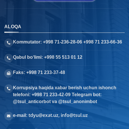
ALOQA
Kommutator: +998 71-236-28-06 +998 71 233-66-36
Qabul bo‘limi: +998 55 513 01 12
Faks: +998 71 233-37-48
Korrupsiya haqida xabar berish uchun ishonch
telefoni: +998 71 233-42-09 Telegram bot:
@tsul_anticorbot va @tsul_anonimbot
tdyu@exat.uz, info@tsul.uz
e-mail: