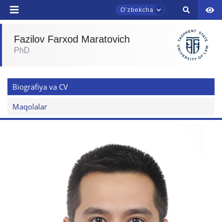
Oʼzbekcha
Fazilov Farxod Maratovich
PhD
TDYU qabul murojaatlari chati
Onlayn
Biografiya va CV
Assalomu alaykum! TDYU qabul murojaatlari
chatiga xush kelibsiz.
Maqolalar
Qabul bo'yicha murojaatlaringizni ushbu
chatda qoldiring.
Mavzuni tanlang — keyin shu mavzudagi aniq
savollar chiqadi:
1. Hujjatlar (bakalavr) (5)
2. Hujjatlar (magistr) (4)
3. Suhbat (bakalavr) (8)
4. Suhbat (magistr) (5)