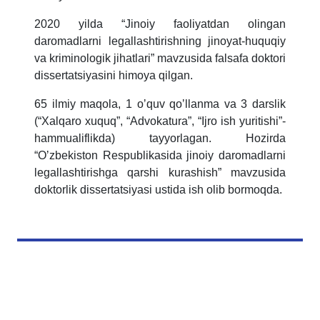
2020 yilda “Jinoiy faoliyatdan olingan
daromadlarni legallashtirishning jinoyat-huquqiy
va kriminologik jihatlari” mavzusida falsafa doktori
dissertatsiyasini himoya qilgan.
65 ilmiy maqola, 1 oʼquv qoʼllanma va 3 darslik
(“Xalqaro xuquq”, “Аdvokatura”, “Ijro ish yuritishi”-
hammualiflikda) tayyorlagan. Hozirda
“Oʼzbekiston Respublikasida jinoiy daromadlarni
legallashtirishga qarshi kurashish” mavzusida
doktorlik dissertatsiyasi ustida ish olib bormoqda.