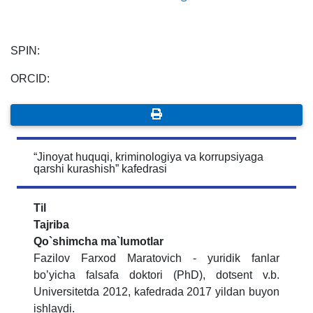
SPIN:
ORCID:
“Jinoyat huquqi, kriminologiya va korrupsiyaga
qarshi kurashish” kafedrasi
Til
Tajriba
Qo`shimcha ma`lumotlar
Fazilov Farxod Maratovich - yuridik fanlar
boʼyicha falsafa doktori (PhD), dotsent v.b.
Universitetda 2012, kafedrada 2017 yildan buyon
ishlaydi.