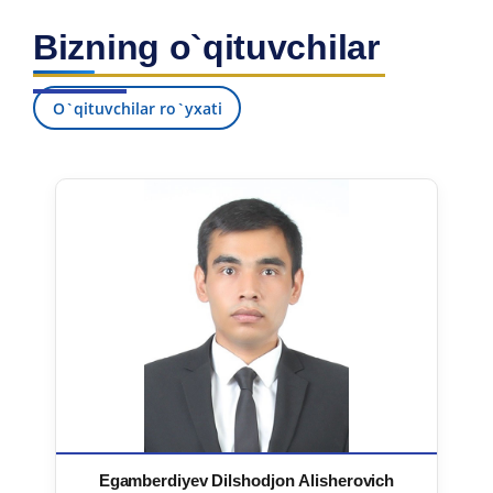
Bizning o`qituvchilar
O`qituvchilar ro`yxati
Egamberdiyev Dilshodjon Alisherovich