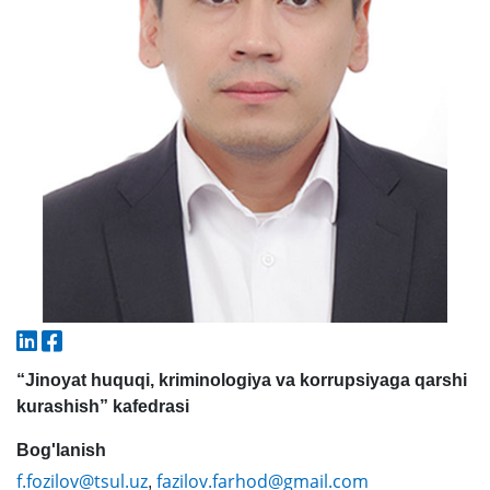
5. To'lov-kontrakt (2)
6. Elektron ariza (16)
7. Call-center (4)
8. Bakalavriat kvotasi (3)
9. Magistratura kvotasi (4)
✉️ Adminga yozish
“Jinoyat huquqi, kriminologiya va korrupsiyaga qarshi
kurashish” kafedrasi
Bog'lanish
f.fozilov@tsul.uz
fazilov.farhod@gmail.com
,