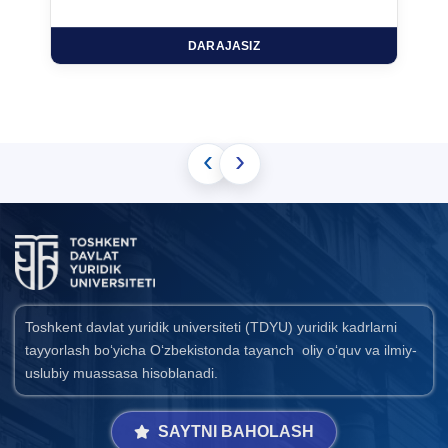
DARAJASIZ
‹
›
Toshkent davlat yuridik universiteti (TDYU) yuridik kadrlarni
tayyorlash bo‘yicha O‘zbekistonda tayanch oliy o‘quv va ilmiy-
uslubiy muassasa hisoblanadi.
SAYTNI BAHOLASH