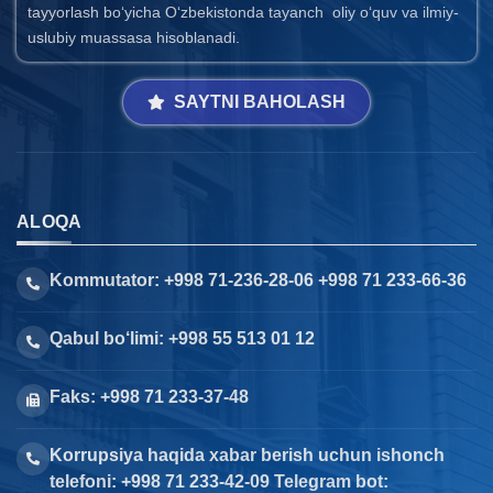
tayyorlash bo‘yicha O‘zbekistonda tayanch oliy o‘quv va ilmiy-
uslubiy muassasa hisoblanadi.
SAYTNI BAHOLASH
ALOQA
Kommutator: +998 71-236-28-06 +998 71 233-66-36
Qabul bo‘limi: +998 55 513 01 12
Faks: +998 71 233-37-48
Korrupsiya haqida xabar berish uchun ishonch
telefoni: +998 71 233-42-09 Telegram bot: