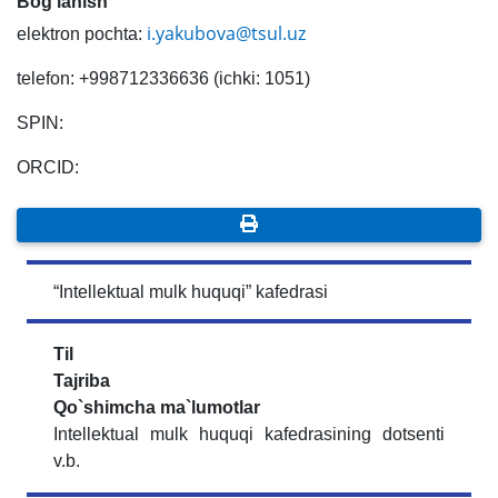
Bog'lanish
i.yakubova@tsul.uz
elektron pochta:
telefon: +998712336636 (ichki: 1051)
SPIN:
ORCID:
“Intellektual mulk huquqi” kafedrasi
Til
Tajriba
Qo`shimcha ma`lumotlar
Intellektual mulk huquqi kafedrasining dotsenti
v.b.