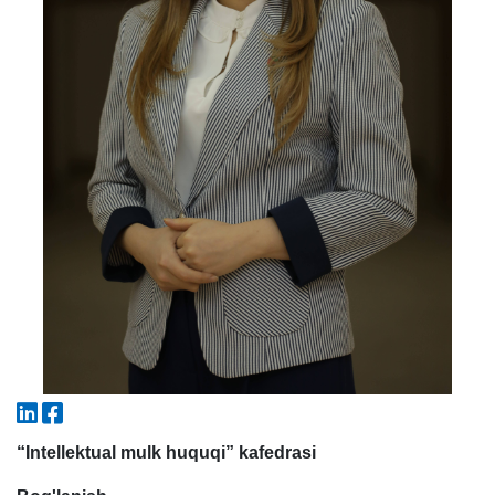
5. To'lov-kontrakt (2)
6. Elektron ariza (16)
7. Call-center (4)
8. Bakalavriat kvotasi (3)
9. Magistratura kvotasi (4)
✉️ Adminga yozish
“Intellektual mulk huquqi” kafedrasi