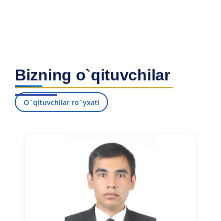
Bizning o`qituvchilar
O`qituvchilar ro`yxati